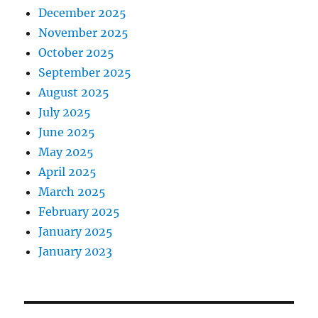
December 2025
November 2025
October 2025
September 2025
August 2025
July 2025
June 2025
May 2025
April 2025
March 2025
February 2025
January 2025
January 2023