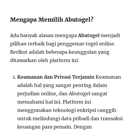
Mengapa Memilih Abutogel?
Ada banyak alasan mengapa
Abutogel
menjadi
pilihan terbaik bagi penggemar togel online.
Berikut adalah beberapa keunggulan yang
ditawarkan oleh platform ini:
Keamanan dan Privasi Terjamin
Keamanan
adalah hal yang sangat penting dalam
perjudian online, dan Abutogel sangat
memahami hal ini. Platform ini
menggunakan teknologi enkripsi canggih
untuk melindungi data pribadi dan transaksi
keuangan para pemain. Dengan