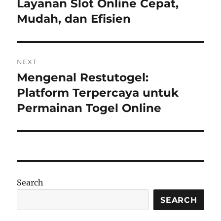
post:
Layanan Slot Online Cepat,
Mudah, dan Efisien
NEXT
Mengenal Restutogel:
Next
post:
Platform Terpercaya untuk
Permainan Togel Online
Search
SEARCH