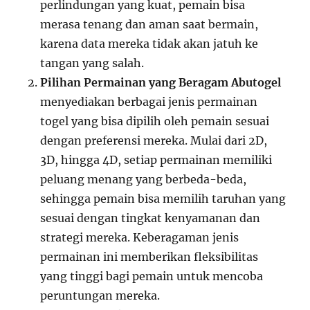
perlindungan yang kuat, pemain bisa
merasa tenang dan aman saat bermain,
karena data mereka tidak akan jatuh ke
tangan yang salah.
Pilihan Permainan yang Beragam
Abutogel
menyediakan berbagai jenis permainan
togel yang bisa dipilih oleh pemain sesuai
dengan preferensi mereka. Mulai dari 2D,
3D, hingga 4D, setiap permainan memiliki
peluang menang yang berbeda-beda,
sehingga pemain bisa memilih taruhan yang
sesuai dengan tingkat kenyamanan dan
strategi mereka. Keberagaman jenis
permainan ini memberikan fleksibilitas
yang tinggi bagi pemain untuk mencoba
peruntungan mereka.