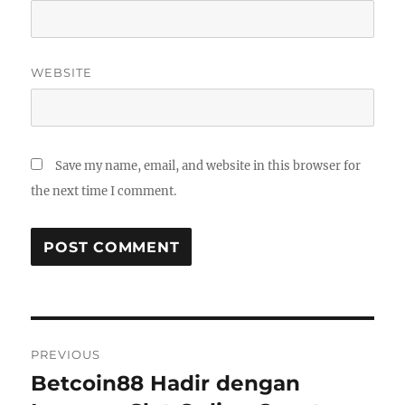
WEBSITE
Save my name, email, and website in this browser for
the next time I comment.
Post
PREVIOUS
navigation
Betcoin88 Hadir dengan
Previous