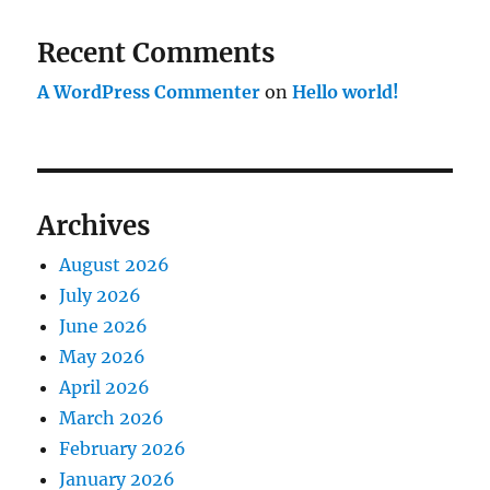
Recent Comments
A WordPress Commenter
on
Hello world!
Archives
August 2026
July 2026
June 2026
May 2026
April 2026
March 2026
February 2026
January 2026