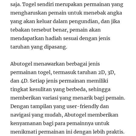
saja. Togel sendiri merupakan permainan yang
mengharuskan pemain untuk menebak angka
yang akan keluar dalam pengundian, dan jika
tebakan tersebut benar, pemain akan
mendapatkan hadiah sesuai dengan jenis
taruhan yang dipasang.
Abutogel menawarkan berbagai jenis
permainan togel, termasuk taruhan 2D, 3D,
dan 4D. Setiap jenis permainan memiliki
tingkat kesulitan yang berbeda, sehingga
memberikan variasi yang menarik bagi pemain.
Dengan tampilan yang user-friendly dan
navigasi yang mudah, Abutogel memberikan
kenyamanan bagi para pemainnya untuk
menikmati permainan ini dengan lebih praktis.