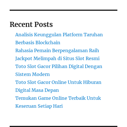
Recent Posts
Analisis Keunggulan Platform Taruhan
Berbasis Blockchain
Rahasia Pemain Berpengalaman Raih
Jackpot Melimpah di Situs Slot Resmi
Toto Slot Gacor Pilihan Digital Dengan
Sistem Modern
Toto Slot Gacor Online Untuk Hiburan
Digital Masa Depan
Temukan Game Online Terbaik Untuk
Keseruan Setiap Hari