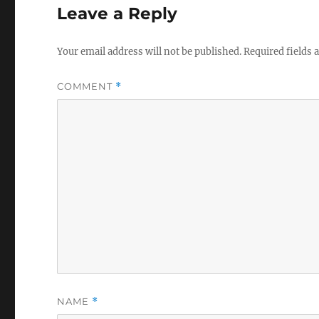
Leave a Reply
Your email address will not be published.
Required fields
COMMENT
*
NAME
*