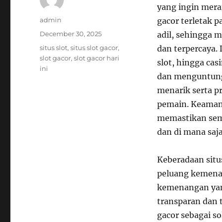
yang ingin mera
Author
admin
gacor terletak 
Posted
December 30, 2025
adil, sehingga
on
Tags
situs slot
,
situs slot gacor
,
dan terpercaya.
slot gacor
,
slot gacor hari
slot, hingga cas
ini
dan menguntungk
menarik serta p
pemain. Keamana
memastikan sem
dan di mana saja
Keberadaan situ
peluang kemenan
kemenangan yan
transparan dan 
gacor sebagai s