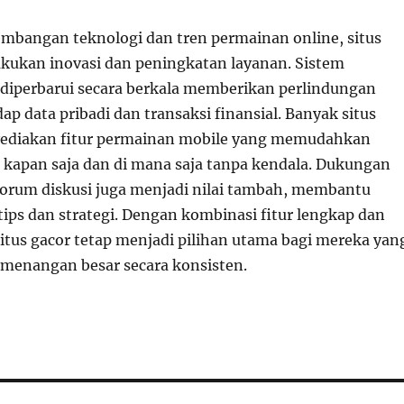
mbangan teknologi dan tren permainan online, situs
akukan inovasi dan peningkatan layanan. Sistem
iperbarui secara berkala memberikan perlindungan
p data pribadi dan transaksi finansial. Banyak situs
yediakan fitur permainan mobile yang memudahkan
kapan saja dan di mana saja tanpa kendala. Dukungan
orum diskusi juga menjadi nilai tambah, membantu
tips dan strategi. Dengan kombinasi fitur lengkap dan
situs gacor tetap menjadi pilihan utama bagi mereka yan
emenangan besar secara konsisten.