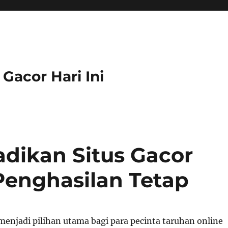
Gacor Hari Ini
dikan Situs Gacor
Penghasilan Tetap
enjadi pilihan utama bagi para pecinta taruhan online