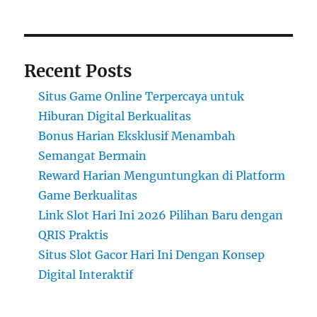
Recent Posts
Situs Game Online Terpercaya untuk
Hiburan Digital Berkualitas
Bonus Harian Eksklusif Menambah
Semangat Bermain
Reward Harian Menguntungkan di Platform
Game Berkualitas
Link Slot Hari Ini 2026 Pilihan Baru dengan
QRIS Praktis
Situs Slot Gacor Hari Ini Dengan Konsep
Digital Interaktif