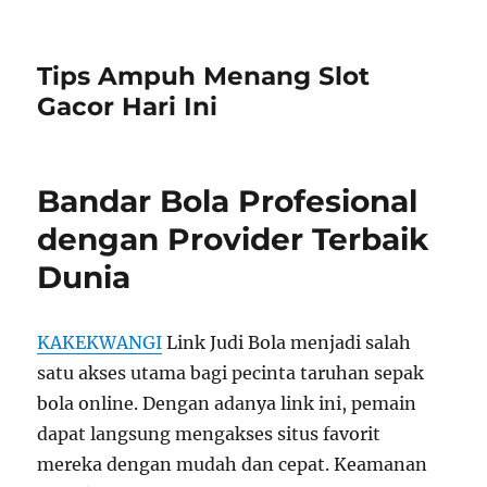
Tips Ampuh Menang Slot
Gacor Hari Ini
Bandar Bola Profesional
dengan Provider Terbaik
Dunia
KAKEKWANGI
Link Judi Bola menjadi salah
satu akses utama bagi pecinta taruhan sepak
bola online. Dengan adanya link ini, pemain
dapat langsung mengakses situs favorit
mereka dengan mudah dan cepat. Keamanan