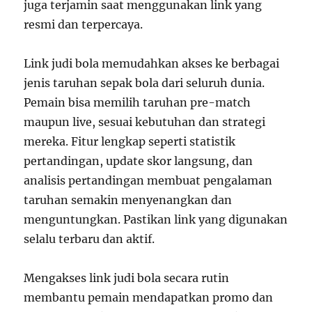
juga terjamin saat menggunakan link yang
resmi dan terpercaya.
Link judi bola memudahkan akses ke berbagai
jenis taruhan sepak bola dari seluruh dunia.
Pemain bisa memilih taruhan pre-match
maupun live, sesuai kebutuhan dan strategi
mereka. Fitur lengkap seperti statistik
pertandingan, update skor langsung, dan
analisis pertandingan membuat pengalaman
taruhan semakin menyenangkan dan
menguntungkan. Pastikan link yang digunakan
selalu terbaru dan aktif.
Mengakses link judi bola secara rutin
membantu pemain mendapatkan promo dan