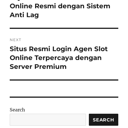
post:
Online Resmi dengan Sistem
Anti Lag
NEXT
Situs Resmi Login Agen Slot
Next
post:
Online Terpercaya dengan
Server Premium
Search
SEARCH