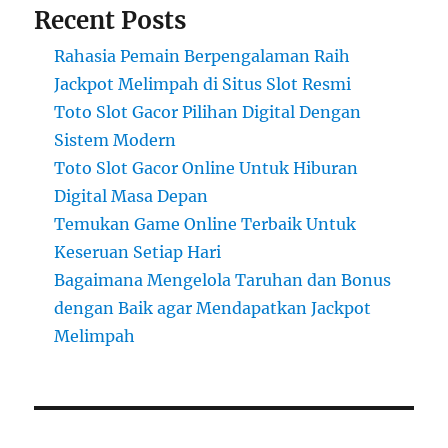
Recent Posts
Rahasia Pemain Berpengalaman Raih
Jackpot Melimpah di Situs Slot Resmi
Toto Slot Gacor Pilihan Digital Dengan
Sistem Modern
Toto Slot Gacor Online Untuk Hiburan
Digital Masa Depan
Temukan Game Online Terbaik Untuk
Keseruan Setiap Hari
Bagaimana Mengelola Taruhan dan Bonus
dengan Baik agar Mendapatkan Jackpot
Melimpah