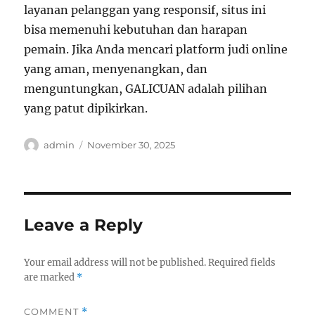
layanan pelanggan yang responsif, situs ini
bisa memenuhi kebutuhan dan harapan
pemain. Jika Anda mencari platform judi online
yang aman, menyenangkan, dan
menguntungkan, GALICUAN adalah pilihan
yang patut dipikirkan.
Author
Posted
admin
November 30, 2025
on
Leave a Reply
Your email address will not be published.
Required fields
are marked
*
COMMENT
*