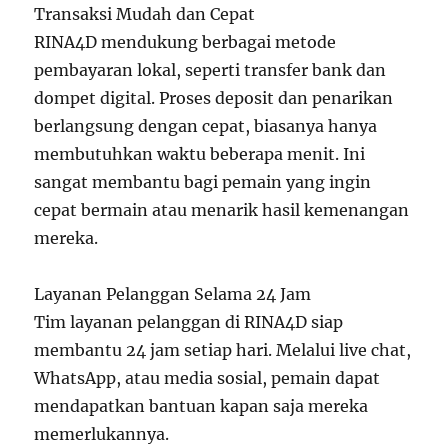
Transaksi Mudah dan Cepat
RINA4D mendukung berbagai metode
pembayaran lokal, seperti transfer bank dan
dompet digital. Proses deposit dan penarikan
berlangsung dengan cepat, biasanya hanya
membutuhkan waktu beberapa menit. Ini
sangat membantu bagi pemain yang ingin
cepat bermain atau menarik hasil kemenangan
mereka.
Layanan Pelanggan Selama 24 Jam
Tim layanan pelanggan di RINA4D siap
membantu 24 jam setiap hari. Melalui live chat,
WhatsApp, atau media sosial, pemain dapat
mendapatkan bantuan kapan saja mereka
memerlukannya.