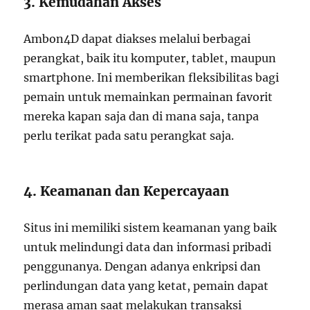
3. Kemudahan Akses
Ambon4D dapat diakses melalui berbagai
perangkat, baik itu komputer, tablet, maupun
smartphone. Ini memberikan fleksibilitas bagi
pemain untuk memainkan permainan favorit
mereka kapan saja dan di mana saja, tanpa
perlu terikat pada satu perangkat saja.
4. Keamanan dan Kepercayaan
Situs ini memiliki sistem keamanan yang baik
untuk melindungi data dan informasi pribadi
penggunanya. Dengan adanya enkripsi dan
perlindungan data yang ketat, pemain dapat
merasa aman saat melakukan transaksi