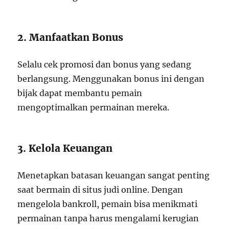
2. Manfaatkan Bonus
Selalu cek promosi dan bonus yang sedang
berlangsung. Menggunakan bonus ini dengan
bijak dapat membantu pemain
mengoptimalkan permainan mereka.
3. Kelola Keuangan
Menetapkan batasan keuangan sangat penting
saat bermain di situs judi online. Dengan
mengelola bankroll, pemain bisa menikmati
permainan tanpa harus mengalami kerugian