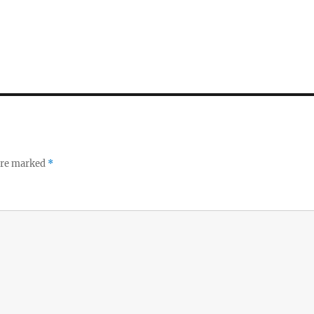
 are marked
*