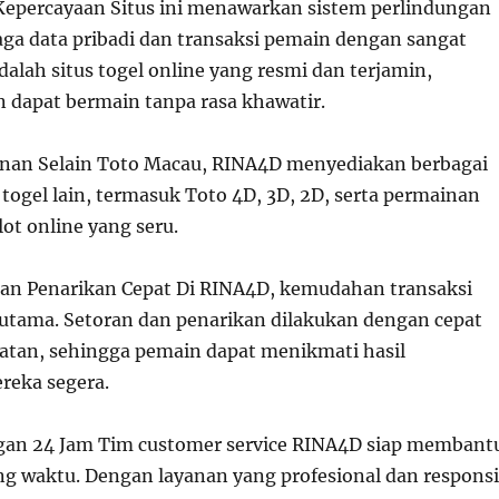
epercayaan Situs ini menawarkan sistem perlindungan
ga data pribadi dan transaksi pemain dengan sangat
alah situs togel online yang resmi dan terjamin,
 dapat bermain tanpa rasa khawatir.
inan Selain Toto Macau, RINA4D menyediakan berbagai
togel lain, termasuk Toto 4D, 3D, 2D, serta permainan
lot online yang seru.
dan Penarikan Cepat Di RINA4D, kemudahan transaksi
s utama. Setoran dan penarikan dilakukan dengan cepat
tan, sehingga pemain dapat menikmati hasil
eka segera.
gan 24 Jam Tim customer service RINA4D siap membant
g waktu. Dengan layanan yang profesional dan responsi