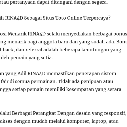
tau pertanyaan dapat ditangani dengan segera.
 RINA4D Sebagai Situs Toto Online Terpercaya?
osi Menarik RINA4D selalu menyediakan berbagai bonu
ang menarik bagi anggota baru dan yang sudah ada. Bon
ashback, dan referral adalah beberapa keuntungan yang
oleh pemain yang setia.
an yang Adil RINA4D memastikan penerapan sistem
fair di semua permainan. Tidak ada penipuan atau
ingga setiap pemain memiliki kesempatan yang setara
alui Berbagai Perangkat Dengan desain yang responsif,
akses dengan mudah melalui komputer, laptop, atau