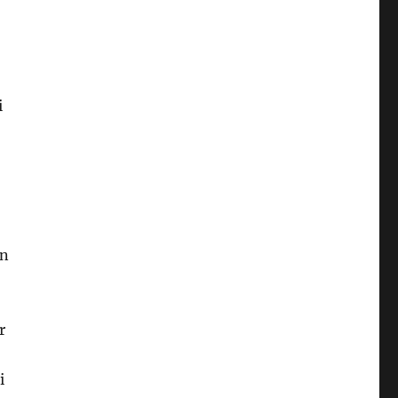
i
an
r
i