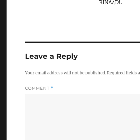
RINA4D!.
Leave a Reply
Your email address will not be published.
Required fields
COMMENT
*