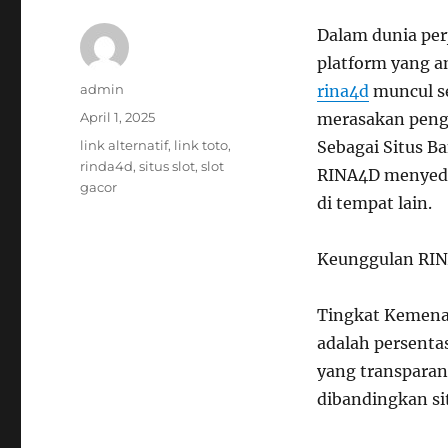
Dalam dunia per
platform yang a
Author
admin
rina4d
muncul se
Posted
April 1, 2025
merasakan peng
on
Tags
link alternatif
,
link toto
,
Sebagai Situs B
rinda4d
,
situs slot
,
slot
RINA4D menyedi
gacor
di tempat lain.
Keunggulan RINA
Tingkat Kemenan
adalah persent
yang transparan
dibandingkan sit