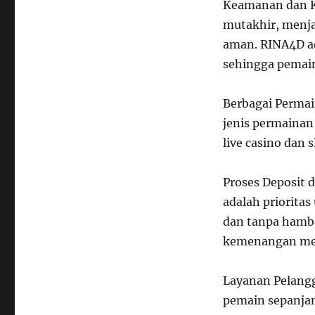
Keamanan dan K
mutakhir, menja
aman. RINA4D ad
sehingga pemain
Berbagai Perma
jenis permainan 
live casino dan s
Proses Deposit 
adalah priorita
dan tanpa hamba
kemenangan mer
Layanan Pelang
pemain sepanjan