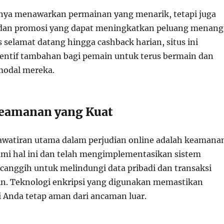
nya menawarkan permainan yang menarik, tetapi juga
 dan promosi yang dapat meningkatkan peluang menang
 selamat datang hingga cashback harian, situs ini
ntif tambahan bagi pemain untuk terus bermain dan
odal mereka.
Keamanan yang Kuat
awatiran utama dalam perjudian online adalah keamana
i hal ini dan telah mengimplementasikan sistem
anggih untuk melindungi data pribadi dan transaksi
n. Teknologi enkripsi yang digunakan memastikan
 Anda tetap aman dari ancaman luar.