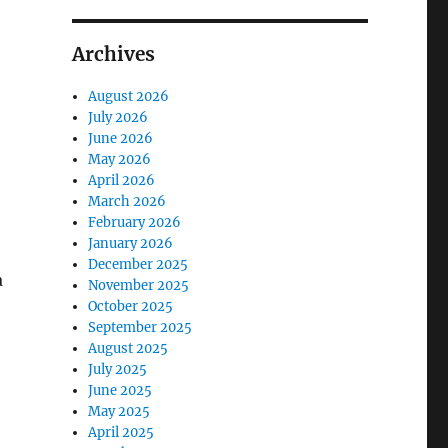
Archives
August 2026
July 2026
June 2026
May 2026
April 2026
March 2026
February 2026
January 2026
December 2025
a
November 2025
October 2025
September 2025
August 2025
July 2025
June 2025
May 2025
April 2025