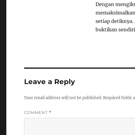
Dengan mengikut
memaksimalkan
setiap detiknya
buktikan sendir
Leave a Reply
Your email address will not be published.
Required fields
COMMENT
*