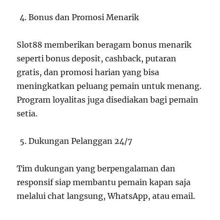
Bonus dan Promosi Menarik
Slot88 memberikan beragam bonus menarik
seperti bonus deposit, cashback, putaran
gratis, dan promosi harian yang bisa
meningkatkan peluang pemain untuk menang.
Program loyalitas juga disediakan bagi pemain
setia.
Dukungan Pelanggan 24/7
Tim dukungan yang berpengalaman dan
responsif siap membantu pemain kapan saja
melalui chat langsung, WhatsApp, atau email.