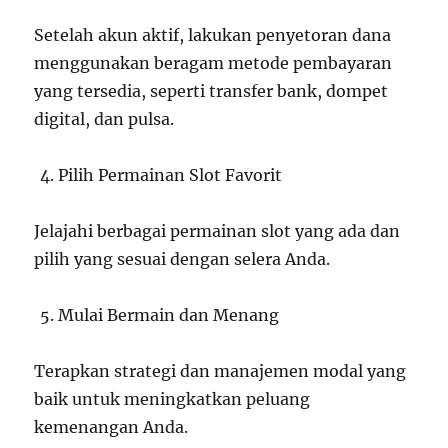
Setelah akun aktif, lakukan penyetoran dana
menggunakan beragam metode pembayaran
yang tersedia, seperti transfer bank, dompet
digital, dan pulsa.
Pilih Permainan Slot Favorit
Jelajahi berbagai permainan slot yang ada dan
pilih yang sesuai dengan selera Anda.
Mulai Bermain dan Menang
Terapkan strategi dan manajemen modal yang
baik untuk meningkatkan peluang
kemenangan Anda.