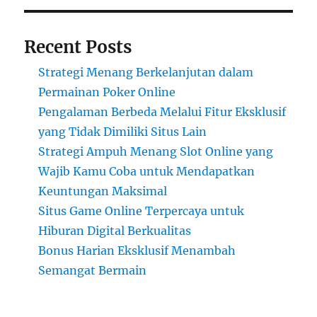
Recent Posts
Strategi Menang Berkelanjutan dalam
Permainan Poker Online
Pengalaman Berbeda Melalui Fitur Eksklusif
yang Tidak Dimiliki Situs Lain
Strategi Ampuh Menang Slot Online yang
Wajib Kamu Coba untuk Mendapatkan
Keuntungan Maksimal
Situs Game Online Terpercaya untuk
Hiburan Digital Berkualitas
Bonus Harian Eksklusif Menambah
Semangat Bermain