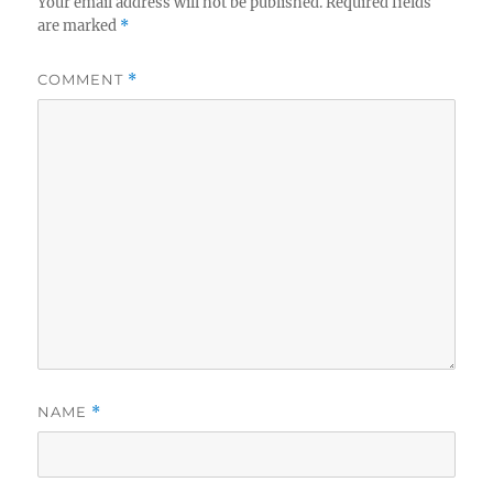
Your email address will not be published.
Required fields
are marked
*
COMMENT
*
NAME
*