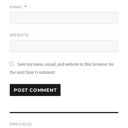
EMAIL
*
WEBSITE
Save my name, email, and website in this browser for
the next time I comment.
Post
PREVIOUS