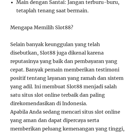
Main dengan Santai: Jangan terburu-buru,
tetaplah tenang saat bermain.
Mengapa Memilih Slot88?
Selain banyak keunggulan yang telah
disebutkan, Slot88 juga dikenal karena
reputasinya yang baik dan pembayaran yang
cepat. Banyak pemain memberikan testimoni
positif tentang layanan yang ramah dan sistem
yang adil. Ini membuat Slot88 menjadi salah
satu situs slot online terbaik dan paling
direkomendasikan di Indonesia.
Apabila Anda sedang mencari situs slot online
yang aman dan dapat dipercaya serta
memberikan peluang kemenangan yang tinggi,