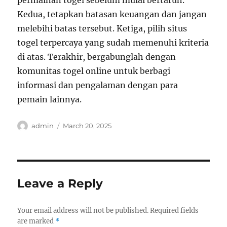
permainan togel sebelum mulai bertaruh.
Kedua, tetapkan batasan keuangan dan jangan
melebihi batas tersebut. Ketiga, pilih situs
togel terpercaya yang sudah memenuhi kriteria
di atas. Terakhir, bergabunglah dengan
komunitas togel online untuk berbagi
informasi dan pengalaman dengan para
pemain lainnya.
Author
Posted
admin
March 20, 2025
on
Leave a Reply
Your email address will not be published.
Required fields
are marked
*