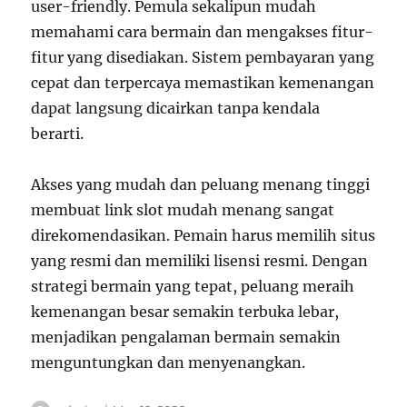
user-friendly. Pemula sekalipun mudah
memahami cara bermain dan mengakses fitur-
fitur yang disediakan. Sistem pembayaran yang
cepat dan terpercaya memastikan kemenangan
dapat langsung dicairkan tanpa kendala
berarti.
Akses yang mudah dan peluang menang tinggi
membuat link slot mudah menang sangat
direkomendasikan. Pemain harus memilih situs
yang resmi dan memiliki lisensi resmi. Dengan
strategi bermain yang tepat, peluang meraih
kemenangan besar semakin terbuka lebar,
menjadikan pengalaman bermain semakin
menguntungkan dan menyenangkan.