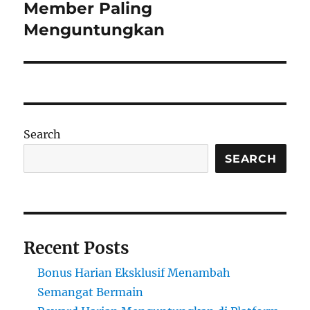
Member Paling
Menguntungkan
Search
SEARCH
Recent Posts
Bonus Harian Eksklusif Menambah
Semangat Bermain