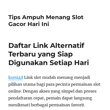
Tips Ampuh Menang Slot
Gacor Hari Ini
Daftar Link Alternatif
Terbaru yang Siap
Digunakan Setiap Hari
kursi4d
Link slot mudah menang menjadi
pilihan utama bagi para pecinta permainan slot
online. Dengan akses yang simpel dan proses
pendaftaran cepat, pemain dapat langsung
menikmati berbagai permainan favorit.