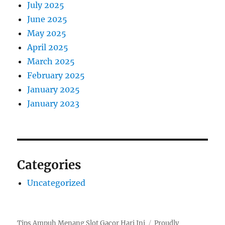
July 2025
June 2025
May 2025
April 2025
March 2025
February 2025
January 2025
January 2023
Categories
Uncategorized
Tips Ampuh Menang Slot Gacor Hari Ini
Proudly