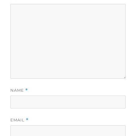
NAME
*
EMAIL
*