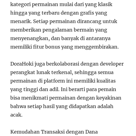
kategori permainan mulai dari yang klasik
hingga yang terbaru dengan grafis yang
menarik. Setiap permainan dirancang untuk
memberikan pengalaman bermain yang
menyenangkan, dan banyak di antaranya
memiliki fitur bonus yang menggembirakan.
DoraHoki juga berkolaborasi dengan developer
perangkat lunak terkenal, sehingga semua
permainan di platform ini memiliki kualitas
yang tinggi dan adil. Ini berarti para pemain
bisa menikmati permainan dengan keyakinan
bahwa setiap hasil yang didapatkan adalah
acak.
Kemudahan Transaksi dengan Dana