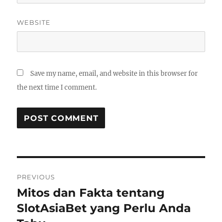
WEBSITE
Save my name, email, and website in this browser for
the next time I comment.
Post
PREVIOUS
navigation
Mitos dan Fakta tentang
Previous
post:
SlotAsiaBet yang Perlu Anda