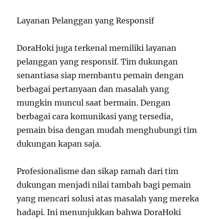
Layanan Pelanggan yang Responsif
DoraHoki juga terkenal memiliki layanan
pelanggan yang responsif. Tim dukungan
senantiasa siap membantu pemain dengan
berbagai pertanyaan dan masalah yang
mungkin muncul saat bermain. Dengan
berbagai cara komunikasi yang tersedia,
pemain bisa dengan mudah menghubungi tim
dukungan kapan saja.
Profesionalisme dan sikap ramah dari tim
dukungan menjadi nilai tambah bagi pemain
yang mencari solusi atas masalah yang mereka
hadapi. Ini menunjukkan bahwa DoraHoki