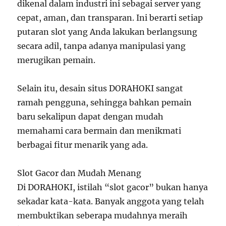
dikenal dalam industri ini sebagai server yang
cepat, aman, dan transparan. Ini berarti setiap
putaran slot yang Anda lakukan berlangsung
secara adil, tanpa adanya manipulasi yang
merugikan pemain.
Selain itu, desain situs DORAHOKI sangat
ramah pengguna, sehingga bahkan pemain
baru sekalipun dapat dengan mudah
memahami cara bermain dan menikmati
berbagai fitur menarik yang ada.
Slot Gacor dan Mudah Menang
Di DORAHOKI, istilah “slot gacor” bukan hanya
sekadar kata-kata. Banyak anggota yang telah
membuktikan seberapa mudahnya meraih