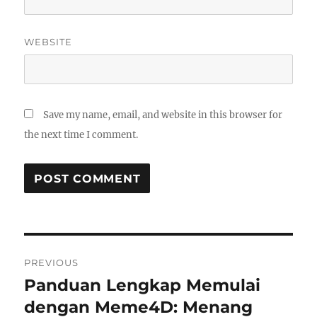
WEBSITE
Save my name, email, and website in this browser for
the next time I comment.
Post
PREVIOUS
navigation
Panduan Lengkap Memulai
Previous
post:
dengan Meme4D: Menang