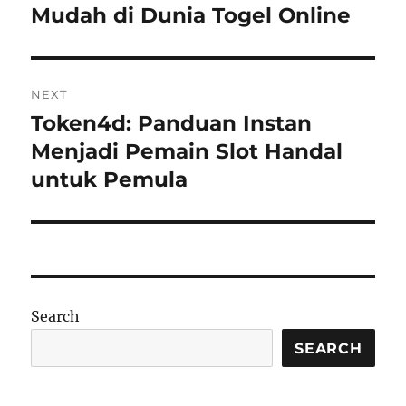
Mudah di Dunia Togel Online
NEXT
Token4d: Panduan Instan
Next
post:
Menjadi Pemain Slot Handal
untuk Pemula
Search
SEARCH