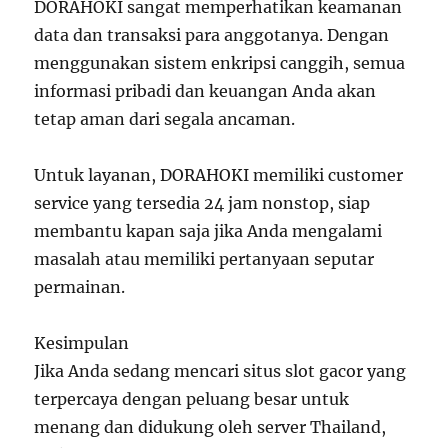
DORAHOKI sangat memperhatikan keamanan
data dan transaksi para anggotanya. Dengan
menggunakan sistem enkripsi canggih, semua
informasi pribadi dan keuangan Anda akan
tetap aman dari segala ancaman.
Untuk layanan, DORAHOKI memiliki customer
service yang tersedia 24 jam nonstop, siap
membantu kapan saja jika Anda mengalami
masalah atau memiliki pertanyaan seputar
permainan.
Kesimpulan
Jika Anda sedang mencari situs slot gacor yang
terpercaya dengan peluang besar untuk
menang dan didukung oleh server Thailand,