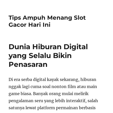
Tips Ampuh Menang Slot
Gacor Hari Ini
Dunia Hiburan Digital
yang Selalu Bikin
Penasaran
Di era serba digital kayak sekarang, hiburan
nggak lagi cuma soal nonton film atau main
game biasa. Banyak orang mulai melirik
pengalaman seru yang lebih interaktif, salah
satunya lewat platform permainan berbasis