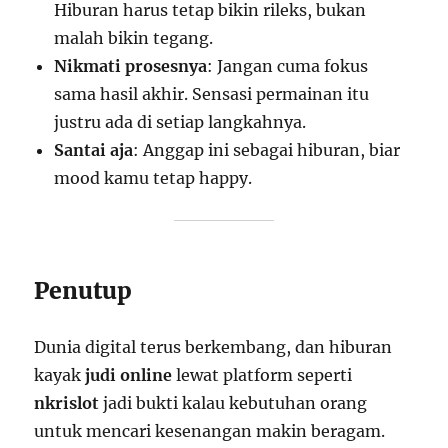
Hiburan harus tetap bikin rileks, bukan
malah bikin tegang.
Nikmati prosesnya
: Jangan cuma fokus
sama hasil akhir. Sensasi permainan itu
justru ada di setiap langkahnya.
Santai aja
: Anggap ini sebagai hiburan, biar
mood kamu tetap happy.
Penutup
Dunia digital terus berkembang, dan hiburan
kayak
judi online
lewat platform seperti
nkrislot
jadi bukti kalau kebutuhan orang
untuk mencari kesenangan makin beragam.