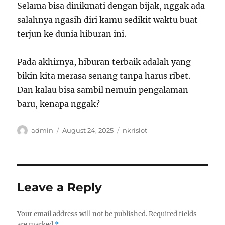
Selama bisa dinikmati dengan bijak, nggak ada
salahnya ngasih diri kamu sedikit waktu buat
terjun ke dunia hiburan ini.
Pada akhirnya, hiburan terbaik adalah yang
bikin kita merasa senang tanpa harus ribet.
Dan kalau bisa sambil nemuin pengalaman
baru, kenapa nggak?
Author
Posted
Tags
admin
August 24, 2025
nkrislot
on
Leave a Reply
Your email address will not be published.
Required fields
are marked
*