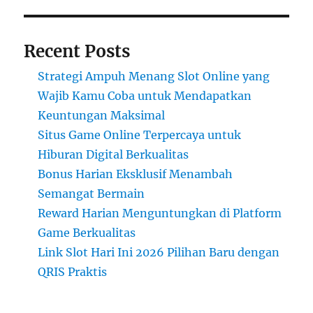
Recent Posts
Strategi Ampuh Menang Slot Online yang
Wajib Kamu Coba untuk Mendapatkan
Keuntungan Maksimal
Situs Game Online Terpercaya untuk
Hiburan Digital Berkualitas
Bonus Harian Eksklusif Menambah
Semangat Bermain
Reward Harian Menguntungkan di Platform
Game Berkualitas
Link Slot Hari Ini 2026 Pilihan Baru dengan
QRIS Praktis