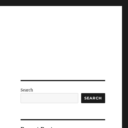
Search
SEARCH