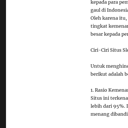
kepada para pema
gaul di Indones
Oleh karena itu,
tingkat kemenan
besar kepada p
Ciri-Ciri Situs S
Untuk menghind
berikut adalah b
1. Rasio Kemena
Situs ini terken
lebih dari 95%. 
menang dibandin