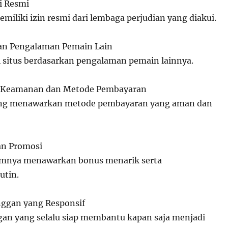
i Resmi
emiliki izin resmi dari lembaga perjudian yang diakui.
dan Pengalaman Pemain Lain
i situs berdasarkan pengalaman pemain lainnya.
m Keamanan dan Metode Pembayaran
 yang menawarkan metode pembayaran yang aman dan
an Promosi
umnya menawarkan bonus menarik serta
utin.
nggan yang Responsif
an yang selalu siap membantu kapan saja menjadi