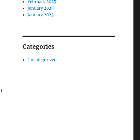
February 2025
January 2025
January 2023
Categories
Uncategorized
n