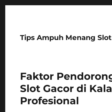
Tips Ampuh Menang Slot 
Faktor Pendorong
Slot Gacor di Ka
Profesional