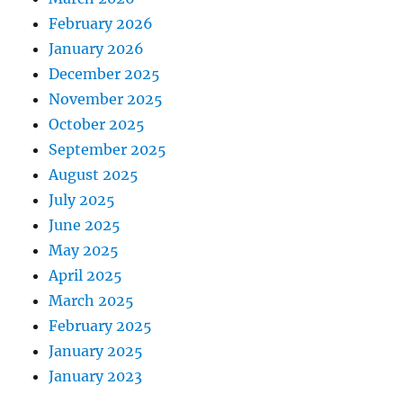
February 2026
January 2026
December 2025
November 2025
October 2025
September 2025
August 2025
July 2025
June 2025
May 2025
April 2025
March 2025
February 2025
January 2025
January 2023