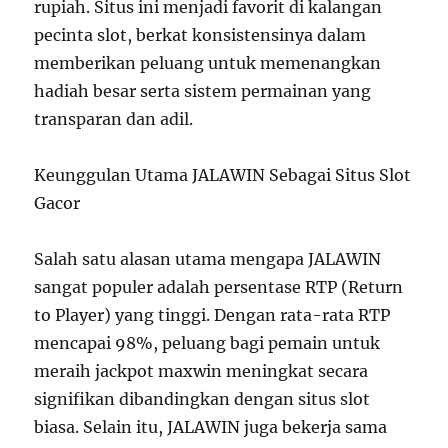
rupiah. Situs ini menjadi favorit di kalangan
pecinta slot, berkat konsistensinya dalam
memberikan peluang untuk memenangkan
hadiah besar serta sistem permainan yang
transparan dan adil.
Keunggulan Utama JALAWIN Sebagai Situs Slot
Gacor
Salah satu alasan utama mengapa JALAWIN
sangat populer adalah persentase RTP (Return
to Player) yang tinggi. Dengan rata-rata RTP
mencapai 98%, peluang bagi pemain untuk
meraih jackpot maxwin meningkat secara
signifikan dibandingkan dengan situs slot
biasa. Selain itu, JALAWIN juga bekerja sama