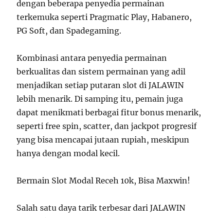
dengan beberapa penyedia permainan
terkemuka seperti Pragmatic Play, Habanero,
PG Soft, dan Spadegaming.
Kombinasi antara penyedia permainan
berkualitas dan sistem permainan yang adil
menjadikan setiap putaran slot di JALAWIN
lebih menarik. Di samping itu, pemain juga
dapat menikmati berbagai fitur bonus menarik,
seperti free spin, scatter, dan jackpot progresif
yang bisa mencapai jutaan rupiah, meskipun
hanya dengan modal kecil.
Bermain Slot Modal Receh 10k, Bisa Maxwin!
Salah satu daya tarik terbesar dari JALAWIN