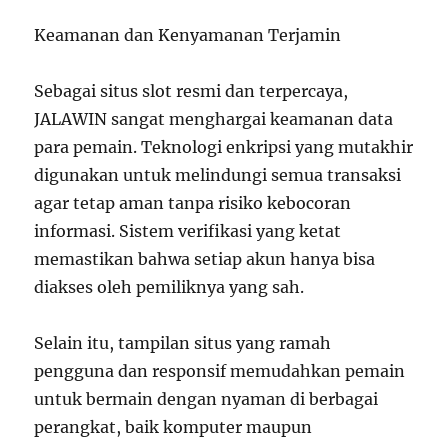
Keamanan dan Kenyamanan Terjamin
Sebagai situs slot resmi dan terpercaya,
JALAWIN sangat menghargai keamanan data
para pemain. Teknologi enkripsi yang mutakhir
digunakan untuk melindungi semua transaksi
agar tetap aman tanpa risiko kebocoran
informasi. Sistem verifikasi yang ketat
memastikan bahwa setiap akun hanya bisa
diakses oleh pemiliknya yang sah.
Selain itu, tampilan situs yang ramah
pengguna dan responsif memudahkan pemain
untuk bermain dengan nyaman di berbagai
perangkat, baik komputer maupun