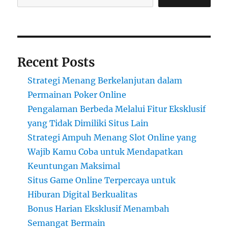
Recent Posts
Strategi Menang Berkelanjutan dalam
Permainan Poker Online
Pengalaman Berbeda Melalui Fitur Eksklusif
yang Tidak Dimiliki Situs Lain
Strategi Ampuh Menang Slot Online yang
Wajib Kamu Coba untuk Mendapatkan
Keuntungan Maksimal
Situs Game Online Terpercaya untuk
Hiburan Digital Berkualitas
Bonus Harian Eksklusif Menambah
Semangat Bermain