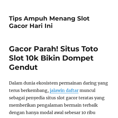
Tips Ampuh Menang Slot
Gacor Hari Ini
Gacor Parah! Situs Toto
Slot 10k Bikin Dompet
Gendut
Dalam dunia ekosistem permainan daring yang
terus berkembang,
jalawin daftar
muncul
sebagai penyedia situs slot gacor teratas yang
memberikan pengalaman bermain terbaik
dengan hanya modal awal sebesar 10 ribu