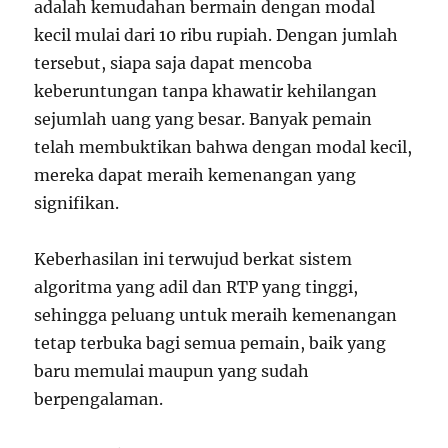
adalah kemudahan bermain dengan modal
kecil mulai dari 10 ribu rupiah. Dengan jumlah
tersebut, siapa saja dapat mencoba
keberuntungan tanpa khawatir kehilangan
sejumlah uang yang besar. Banyak pemain
telah membuktikan bahwa dengan modal kecil,
mereka dapat meraih kemenangan yang
signifikan.
Keberhasilan ini terwujud berkat sistem
algoritma yang adil dan RTP yang tinggi,
sehingga peluang untuk meraih kemenangan
tetap terbuka bagi semua pemain, baik yang
baru memulai maupun yang sudah
berpengalaman.