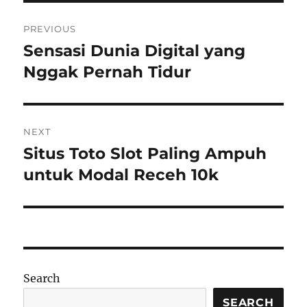
Post
PREVIOUS
navigation
Sensasi Dunia Digital yang
Previous
post:
Nggak Pernah Tidur
NEXT
Situs Toto Slot Paling Ampuh
Next
post:
untuk Modal Receh 10k
Search
SEARCH