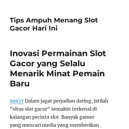
Tips Ampuh Menang Slot
Gacor Hari Ini
Inovasi Permainan Slot
Gacor yang Selalu
Menarik Minat Pemain
Baru
xox77
Dalam jagat perjudian daring, istilah
“situs slot gacor” semakin terkenal di
kalangan pecinta slot. Banyak gamer
yang mencari media yang memberikan