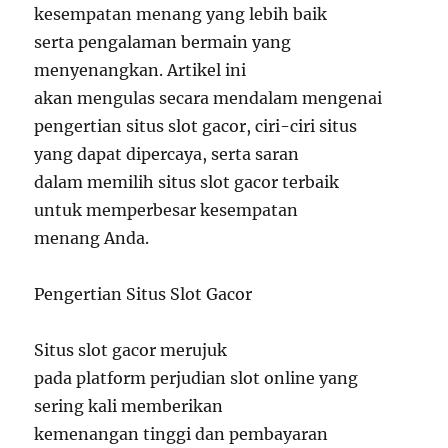
kesempatan menang yang lebih baik
serta pengalaman bermain yang
menyenangkan. Artikel ini
akan mengulas secara mendalam mengenai
pengertian situs slot gacor, ciri-ciri situs
yang dapat dipercaya, serta saran
dalam memilih situs slot gacor terbaik
untuk memperbesar kesempatan
menang Anda.
Pengertian Situs Slot Gacor
Situs slot gacor merujuk
pada platform perjudian slot online yang
sering kali memberikan
kemenangan tinggi dan pembayaran