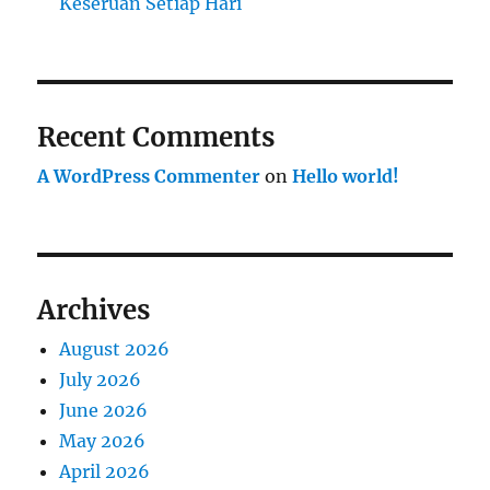
Keseruan Setiap Hari
Recent Comments
A WordPress Commenter
on
Hello world!
Archives
August 2026
July 2026
June 2026
May 2026
April 2026