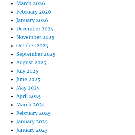
March 2026
February 2026
January 2026
December 2025
November 2025
October 2025
September 2025
August 2025
July 2025
June 2025
May 2025
April 2025
March 2025
February 2025
January 2025
January 2023