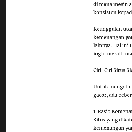
di mana mesin 
konsisten kepad
Keunggulan utama
kemenangan yang
lainnya. Hal in
ingin meraih ma
Ciri-Ciri Situs S
Untuk mengetahu
gacor, ada beber
1. Rasio Kemena
Situs yang dika
kemenangan yang 