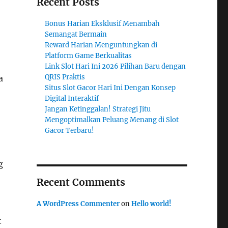
Recent Posts
Bonus Harian Eksklusif Menambah
Semangat Bermain
Reward Harian Menguntungkan di
Platform Game Berkualitas
Link Slot Hari Ini 2026 Pilihan Baru dengan
QRIS Praktis
a
Situs Slot Gacor Hari Ini Dengan Konsep
Digital Interaktif
Jangan Ketinggalan! Strategi Jitu
Mengoptimalkan Peluang Menang di Slot
Gacor Terbaru!
g
Recent Comments
A WordPress Commenter
on
Hello world!
t