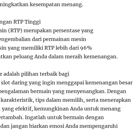
ningkatkan kesempatan menang.
engan RTP Tinggi
ain (RTP) merupakan persentase yang
ngembalian dari permainan mesin
esin yang memiliki RTP lebih dari 96%
tkan peluang Anda dalam meraih kemenangan.
r adalah pilihan terbaik bagi
slot daring yang ingin menggapai kemenangan besar
pengalaman bermain yang menyenangkan. Dengan
arakteristik, tips dalam memilih, serta menerapkan
n yang efektif, kemungkinan Anda untuk menang
ertambah. Ingatlah untuk bermain dengan
 dan jangan biarkan emosi Anda mempengaruhi