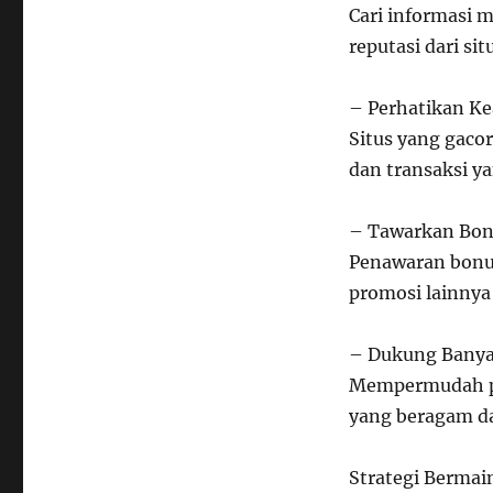
Cari informasi 
reputasi dari sit
– Perhatikan K
Situs yang gaco
dan transaksi y
– Tawarkan Bon
Penawaran bonus
promosi lainnya 
– Dukung Bany
Mempermudah pr
yang beragam d
Strategi Bermai