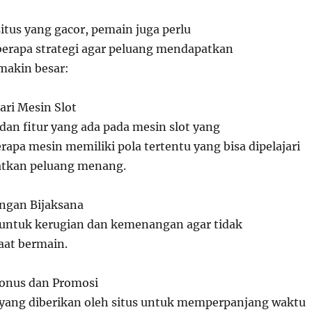
itus yang gacor, pemain juga perlu
erapa strategi agar peluang mendapatkan
akin besar:
ari Mesin Slot
dan fitur yang ada pada mesin slot yang
apa mesin memiliki pola tertentu yang bisa dipelajari
tkan peluang menang.
ngan Bijaksana
untuk kerugian dan kemenangan agar tidak
aat bermain.
onus dan Promosi
yang diberikan oleh situs untuk memperpanjang waktu