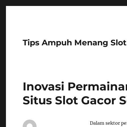
Tips Ampuh Menang Slot 
Inovasi Permain
Situs Slot Gacor
Dalam sektor pe