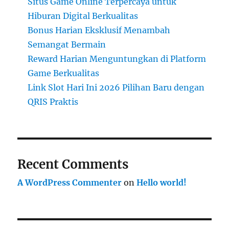
Situs Game Online Terpercaya untuk
Hiburan Digital Berkualitas
Bonus Harian Eksklusif Menambah
Semangat Bermain
Reward Harian Menguntungkan di Platform
Game Berkualitas
Link Slot Hari Ini 2026 Pilihan Baru dengan
QRIS Praktis
Recent Comments
A WordPress Commenter
on
Hello world!