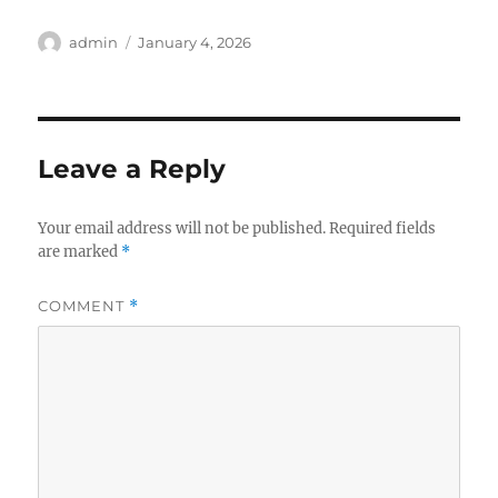
Author
Posted
admin
January 4, 2026
on
Leave a Reply
Your email address will not be published.
Required fields
are marked
*
COMMENT
*