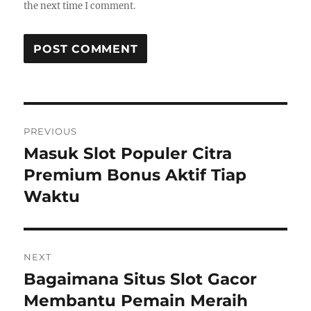
the next time I comment.
Post
PREVIOUS
navigation
Masuk Slot Populer Citra
Previous
post:
Premium Bonus Aktif Tiap
Waktu
NEXT
Bagaimana Situs Slot Gacor
Next
post:
Membantu Pemain Meraih