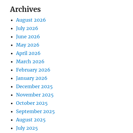
Archives
August 2026
July 2026
June 2026
May 2026
April 2026
March 2026
February 2026
January 2026
December 2025
November 2025
October 2025
September 2025
August 2025
July 2025