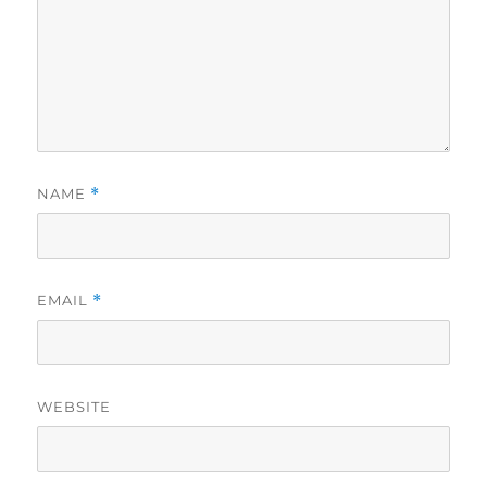
NAME
*
EMAIL
*
WEBSITE