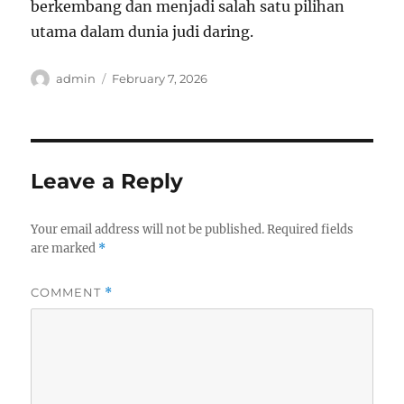
berkembang dan menjadi salah satu pilihan
utama dalam dunia judi daring.
Author
Posted
admin
February 7, 2026
on
Leave a Reply
Your email address will not be published.
Required fields
are marked
*
COMMENT
*