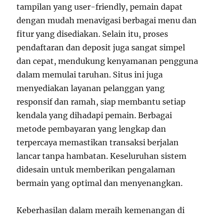
tampilan yang user-friendly, pemain dapat
dengan mudah menavigasi berbagai menu dan
fitur yang disediakan. Selain itu, proses
pendaftaran dan deposit juga sangat simpel
dan cepat, mendukung kenyamanan pengguna
dalam memulai taruhan. Situs ini juga
menyediakan layanan pelanggan yang
responsif dan ramah, siap membantu setiap
kendala yang dihadapi pemain. Berbagai
metode pembayaran yang lengkap dan
terpercaya memastikan transaksi berjalan
lancar tanpa hambatan. Keseluruhan sistem
didesain untuk memberikan pengalaman
bermain yang optimal dan menyenangkan.
Keberhasilan dalam meraih kemenangan di