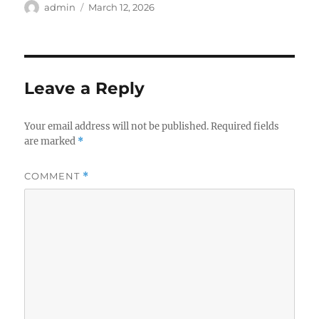
Author
Posted
admin
March 12, 2026
on
Leave a Reply
Your email address will not be published.
Required fields
are marked
*
COMMENT
*