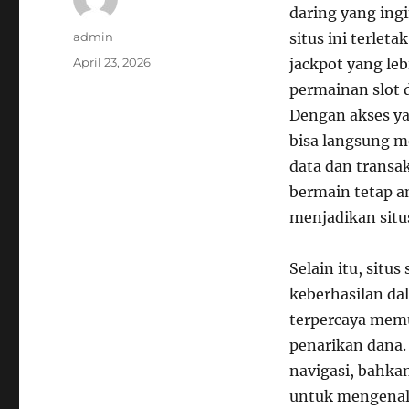
daring yang ing
Author
admin
situs ini terle
Posted
April 23, 2026
jackpot yang le
on
permainan slot 
Dengan akses ya
bisa langsung 
data dan transa
bermain tetap a
menjadikan situs
Selain itu, situ
keberhasilan da
terpercaya mem
penarikan dana
navigasi, bahkan
untuk mengenal 