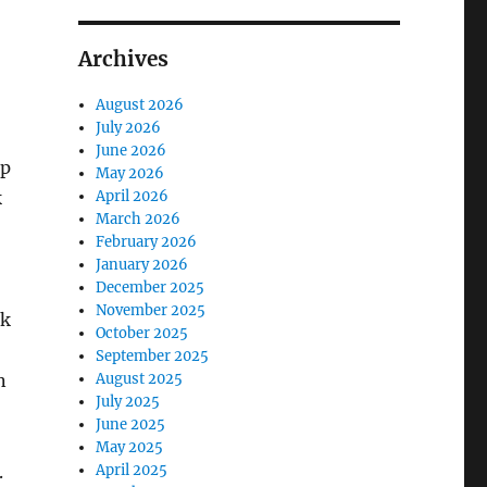
Archives
August 2026
July 2026
June 2026
ap
May 2026
k
April 2026
March 2026
February 2026
January 2026
December 2025
November 2025
uk
October 2025
September 2025
n
August 2025
July 2025
June 2025
May 2025
.
April 2025