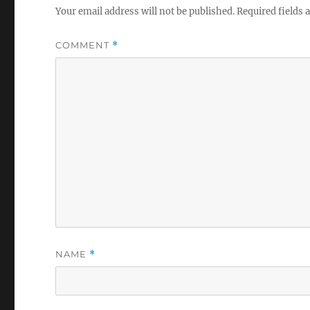
Your email address will not be published.
Required fields
COMMENT
*
NAME
*