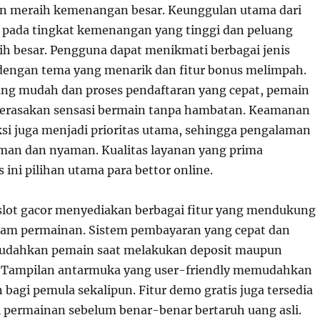
in meraih kemenangan besar. Keunggulan utama dari
tak pada tingkat kemenangan yang tinggi dan peluang
bih besar. Pengguna dapat menikmati berbagai jenis
dengan tema yang menarik dan fitur bonus melimpah.
ng mudah dan proses pendaftaran yang cepat, pemain
merasakan sensasi bermain tanpa hambatan. Keamanan
ksi juga menjadi prioritas utama, sehingga pengalaman
man dan nyaman. Kualitas layanan yang prima
 ini pilihan utama para bettor online.
s slot gacor menyediakan berbagai fitur yang mendukung
lam permainan. Sistem pembayaran yang cepat dan
udahkan pemain saat melakukan deposit maupun
. Tampilan antarmuka yang user-friendly memudahkan
 bagi pemula sekalipun. Fitur demo gratis juga tersedia
permainan sebelum benar-benar bertaruh uang asli.