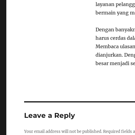
layanan pelangg
bermain yang m
Dengan banyakny
harus cerdas dal
Membaca ulasan 
dianjurkan. De
besar menjadi 
Leave a Reply
Your email address will not be published.
Required fields