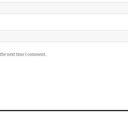
 the next time I comment.