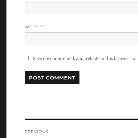
WEBSITE
Save my name, email, and website in this browser for
Post
PREVIOUS