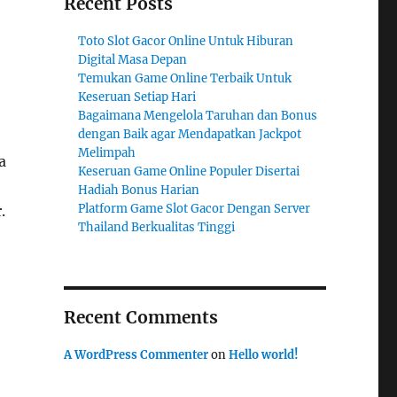
Recent Posts
Toto Slot Gacor Online Untuk Hiburan
Digital Masa Depan
Temukan Game Online Terbaik Untuk
Keseruan Setiap Hari
Bagaimana Mengelola Taruhan dan Bonus
dengan Baik agar Mendapatkan Jackpot
Melimpah
a
Keseruan Game Online Populer Disertai
Hadiah Bonus Harian
Platform Game Slot Gacor Dengan Server
.
Thailand Berkualitas Tinggi
Recent Comments
A WordPress Commenter
on
Hello world!