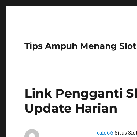
Tips Ampuh Menang Slot 
Link Pengganti S
Update Harian
calo66
Situs Slo