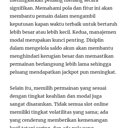
meningkatkan peluang menang secara
signifikan. Memahami pola dan fitur ini akan
membantu pemain dalam mengambil
keputusan kapan waktu terbaik untuk bertaruh
lebih besar atau lebih kecil. Kedua, manajemen
modal merupakan kunci penting. Disiplin
dalam mengelola saldo akun akan membantu
menghindari kerugian besar dan memastikan
permainan berlangsung lebih lama sehingga
peluang mendapatkan jackpot pun meningkat.
Selain itu, memilih permainan yang sesuai
dengan tingkat keahlian dan modal juga
sangat disarankan. Tidak semua slot online
memiliki tingkat volatilitas yang sama; ada
yang cenderung memberikan kemenangan