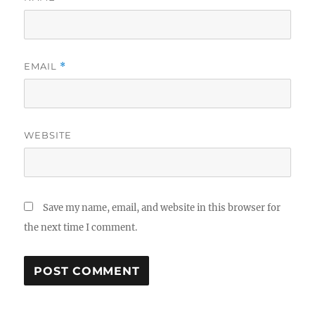
EMAIL
*
WEBSITE
Save my name, email, and website in this browser for
the next time I comment.