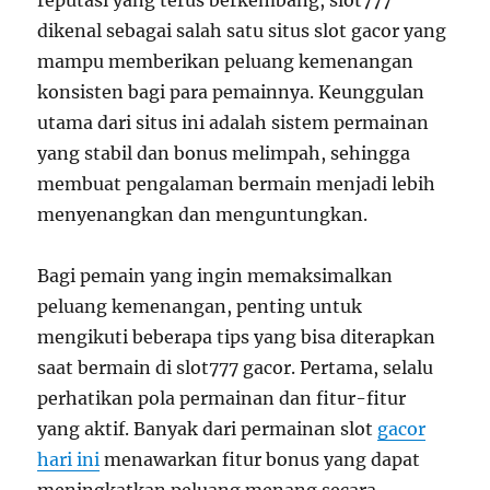
reputasi yang terus berkembang, slot777
dikenal sebagai salah satu situs slot gacor yang
mampu memberikan peluang kemenangan
konsisten bagi para pemainnya. Keunggulan
utama dari situs ini adalah sistem permainan
yang stabil dan bonus melimpah, sehingga
membuat pengalaman bermain menjadi lebih
menyenangkan dan menguntungkan.
Bagi pemain yang ingin memaksimalkan
peluang kemenangan, penting untuk
mengikuti beberapa tips yang bisa diterapkan
saat bermain di slot777 gacor. Pertama, selalu
perhatikan pola permainan dan fitur-fitur
yang aktif. Banyak dari permainan slot
gacor
hari ini
menawarkan fitur bonus yang dapat