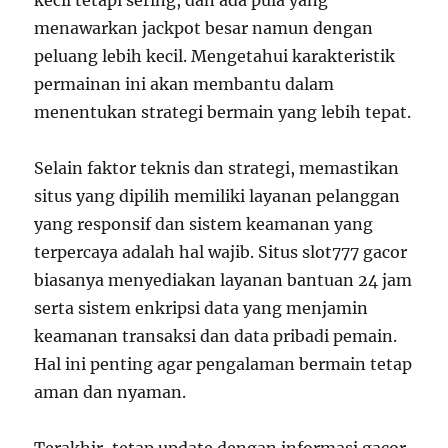
kecil tetapi sering, dan ada pula yang
menawarkan jackpot besar namun dengan
peluang lebih kecil. Mengetahui karakteristik
permainan ini akan membantu dalam
menentukan strategi bermain yang lebih tepat.
Selain faktor teknis dan strategi, memastikan
situs yang dipilih memiliki layanan pelanggan
yang responsif dan sistem keamanan yang
terpercaya adalah hal wajib. Situs slot777 gacor
biasanya menyediakan layanan bantuan 24 jam
serta sistem enkripsi data yang menjamin
keamanan transaksi dan data pribadi pemain.
Hal ini penting agar pengalaman bermain tetap
aman dan nyaman.