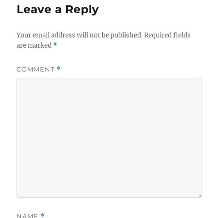
Leave a Reply
Your email address will not be published.
Required fields
are marked
*
COMMENT
*
NAME
*