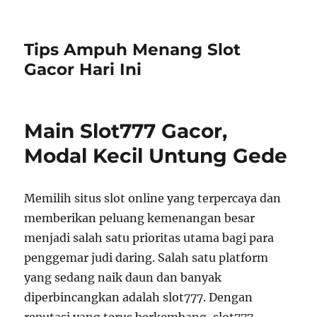
Tips Ampuh Menang Slot
Gacor Hari Ini
Main Slot777 Gacor,
Modal Kecil Untung Gede
Memilih situs slot online yang terpercaya dan
memberikan peluang kemenangan besar
menjadi salah satu prioritas utama bagi para
penggemar judi daring. Salah satu platform
yang sedang naik daun dan banyak
diperbincangkan adalah slot777. Dengan