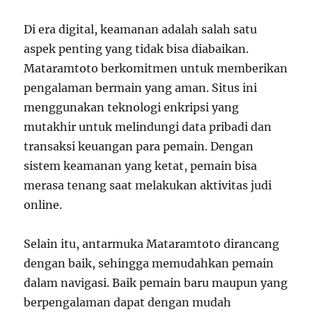
Di era digital, keamanan adalah salah satu
aspek penting yang tidak bisa diabaikan.
Mataramtoto berkomitmen untuk memberikan
pengalaman bermain yang aman. Situs ini
menggunakan teknologi enkripsi yang
mutakhir untuk melindungi data pribadi dan
transaksi keuangan para pemain. Dengan
sistem keamanan yang ketat, pemain bisa
merasa tenang saat melakukan aktivitas judi
online.
Selain itu, antarmuka Mataramtoto dirancang
dengan baik, sehingga memudahkan pemain
dalam navigasi. Baik pemain baru maupun yang
berpengalaman dapat dengan mudah