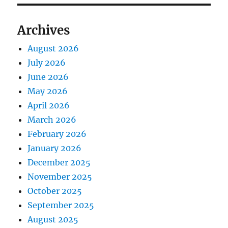
Archives
August 2026
July 2026
June 2026
May 2026
April 2026
March 2026
February 2026
January 2026
December 2025
November 2025
October 2025
September 2025
August 2025