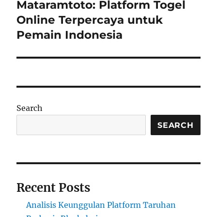
Mataramtoto: Platform Togel
Next
post:
Online Terpercaya untuk
Pemain Indonesia
Search
SEARCH
Recent Posts
Analisis Keunggulan Platform Taruhan