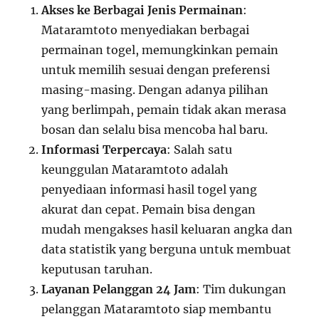
Akses ke Berbagai Jenis Permainan
:
Mataramtoto menyediakan berbagai
permainan togel, memungkinkan pemain
untuk memilih sesuai dengan preferensi
masing-masing. Dengan adanya pilihan
yang berlimpah, pemain tidak akan merasa
bosan dan selalu bisa mencoba hal baru.
Informasi Terpercaya
: Salah satu
keunggulan Mataramtoto adalah
penyediaan informasi hasil togel yang
akurat dan cepat. Pemain bisa dengan
mudah mengakses hasil keluaran angka dan
data statistik yang berguna untuk membuat
keputusan taruhan.
Layanan Pelanggan 24 Jam
: Tim dukungan
pelanggan Mataramtoto siap membantu