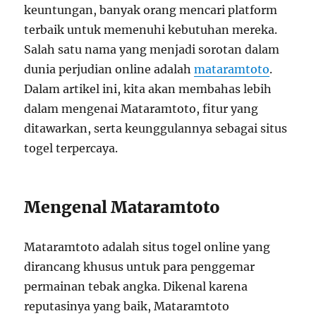
keuntungan, banyak orang mencari platform
terbaik untuk memenuhi kebutuhan mereka.
Salah satu nama yang menjadi sorotan dalam
dunia perjudian online adalah
mataramtoto
.
Dalam artikel ini, kita akan membahas lebih
dalam mengenai Mataramtoto, fitur yang
ditawarkan, serta keunggulannya sebagai situs
togel terpercaya.
Mengenal Mataramtoto
Mataramtoto adalah situs togel online yang
dirancang khusus untuk para penggemar
permainan tebak angka. Dikenal karena
reputasinya yang baik, Mataramtoto