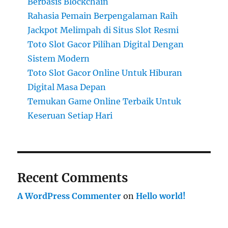
Berbasis Blockchain
Rahasia Pemain Berpengalaman Raih
Jackpot Melimpah di Situs Slot Resmi
Toto Slot Gacor Pilihan Digital Dengan
Sistem Modern
Toto Slot Gacor Online Untuk Hiburan
Digital Masa Depan
Temukan Game Online Terbaik Untuk
Keseruan Setiap Hari
Recent Comments
A WordPress Commenter
on
Hello world!