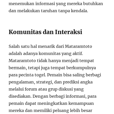
menemukan informasi yang mereka butuhkan
dan melakukan taruhan tanpa kendala.
Komunitas dan Interaksi
Salah satu hal menarik dari Mataramtoto
adalah adanya komunitas yang aktif.
Mataramtoto tidak hanya menjadi tempat
bermain, tetapi juga tempat berkumpulnya
para pecinta togel. Pemain bisa saling berbagi
pengalaman, strategi, dan prediksi angka
melalui forum atau grup diskusi yang
disediakan. Dengan berbagi informasi, para
pemain dapat meningkatkan kemampuan
mereka dan memiliki peluang lebih besar