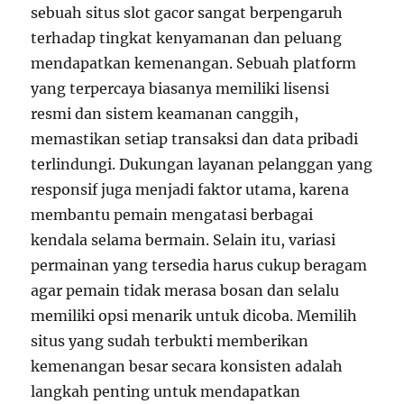
sebuah situs slot gacor sangat berpengaruh
terhadap tingkat kenyamanan dan peluang
mendapatkan kemenangan. Sebuah platform
yang terpercaya biasanya memiliki lisensi
resmi dan sistem keamanan canggih,
memastikan setiap transaksi dan data pribadi
terlindungi. Dukungan layanan pelanggan yang
responsif juga menjadi faktor utama, karena
membantu pemain mengatasi berbagai
kendala selama bermain. Selain itu, variasi
permainan yang tersedia harus cukup beragam
agar pemain tidak merasa bosan dan selalu
memiliki opsi menarik untuk dicoba. Memilih
situs yang sudah terbukti memberikan
kemenangan besar secara konsisten adalah
langkah penting untuk mendapatkan