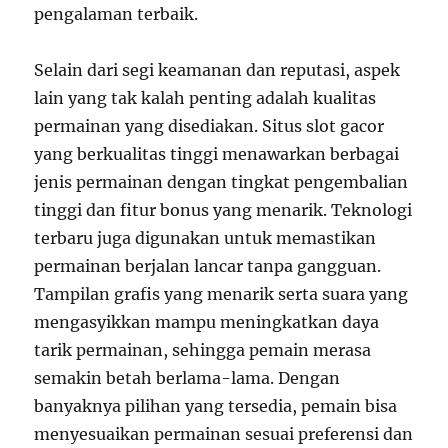
pengalaman terbaik.
Selain dari segi keamanan dan reputasi, aspek
lain yang tak kalah penting adalah kualitas
permainan yang disediakan. Situs slot gacor
yang berkualitas tinggi menawarkan berbagai
jenis permainan dengan tingkat pengembalian
tinggi dan fitur bonus yang menarik. Teknologi
terbaru juga digunakan untuk memastikan
permainan berjalan lancar tanpa gangguan.
Tampilan grafis yang menarik serta suara yang
mengasyikkan mampu meningkatkan daya
tarik permainan, sehingga pemain merasa
semakin betah berlama-lama. Dengan
banyaknya pilihan yang tersedia, pemain bisa
menyesuaikan permainan sesuai preferensi dan