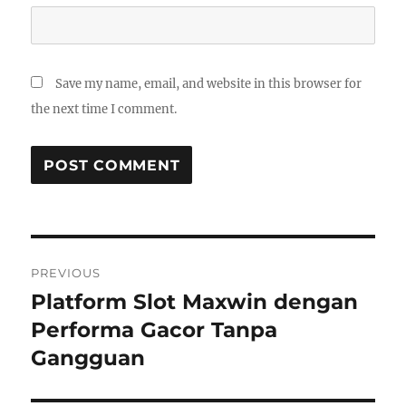
Save my name, email, and website in this browser for
the next time I comment.
Post
PREVIOUS
navigation
Platform Slot Maxwin dengan
Previous
post:
Performa Gacor Tanpa
Gangguan