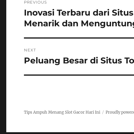
PREVIOUS
navigation
Inovasi Terbaru dari Situ
Previous
post:
Menarik dan Menguntun
NEXT
Peluang Besar di Situs T
Next
post:
Tips Ampuh Menang Slot Gacor Hari Ini
Proudly power