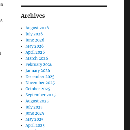
sa
Archives
es
August 2026
July 2026
June 2026
May 2026
i
April 2026
March 2026
,
February 2026
January 2026
December 2025
November 2025
October 2025
September 2025
August 2025
July 2025
June 2025
May 2025
April 2025