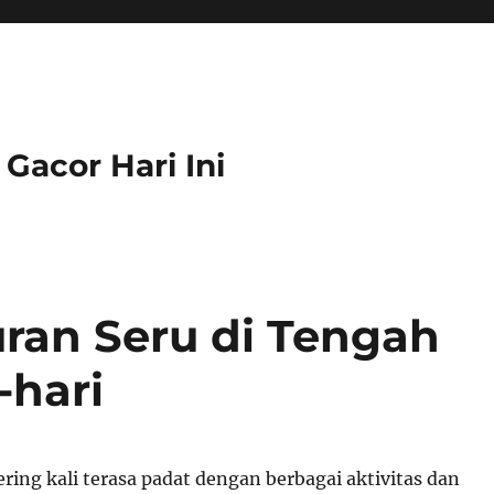
Gacor Hari Ini
an Seru di Tengah
-hari
ing kali terasa padat dengan berbagai aktivitas dan