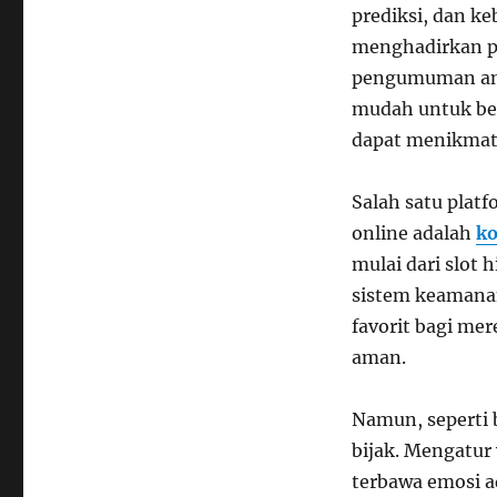
prediksi, dan ke
menghadirkan p
pengumuman angk
mudah untuk be
dapat menikmat
Salah satu plat
online adalah
k
mulai dari slot 
sistem keamanan
favorit bagi me
aman.
Namun, seperti 
bijak. Mengatur
terbawa emosi a