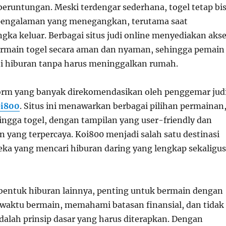
beruntungan. Meski terdengar sederhana, togel tetap bi
engalaman yang menegangkan, terutama saat
a keluar. Berbagai situs judi online menyediakan aks
rmain togel secara aman dan nyaman, sehingga pemain
i hiburan tanpa harus meninggalkan rumah.
form yang banyak direkomendasikan oleh penggemar jud
oi800
. Situs ini menawarkan berbagai pilihan permainan
hingga togel, dengan tampilan yang user-friendly dan
 yang terpercaya. Koi800 menjadi salah satu destinasi
reka yang mencari hiburan daring yang lengkap sekaligus
bentuk hiburan lainnya, penting untuk bermain dengan
 waktu bermain, memahami batasan finansial, dan tidak
dalah prinsip dasar yang harus diterapkan. Dengan