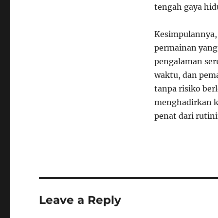
tengah gaya hid
Kesimpulannya, h
permainan yang 
pengalaman seru
waktu, dan pema
tanpa risiko be
menghadirkan ke
penat dari rutini
Leave a Reply