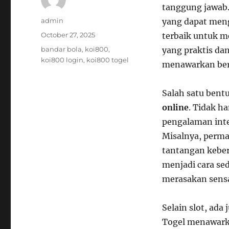
tanggung jawab.
Author
admin
yang dapat meng
Posted
October 27, 2025
terbaik untuk m
on
Tags
bandar bola
,
koi800
,
yang praktis da
koi800 login
,
koi800 togel
menawarkan berb
Salah satu bent
online
. Tidak h
pengalaman inter
Misalnya, perm
tantangan keber
menjadi cara se
merasakan sens
Selain slot, ada
Togel menawark