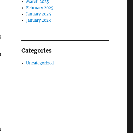
March 2025
February 2025
January 2025
January 2023
i
Categories
h
Uncategorized
i