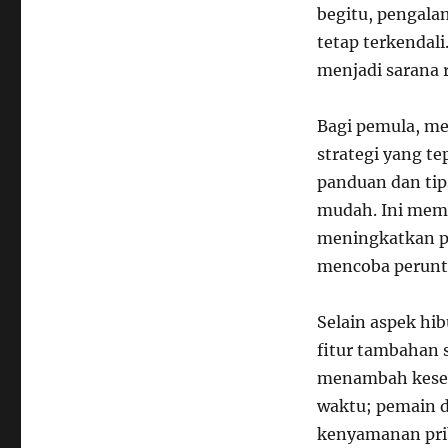
begitu, pengala
tetap terkendali
menjadi sarana 
Bagi pemula, me
strategi yang t
panduan dan ti
mudah. Ini mem
meningkatkan pe
mencoba peruntu
Selain aspek hi
fitur tambahan 
menambah keseru
waktu; pemain d
kenyamanan prib