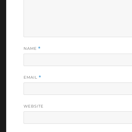
NAME
*
EMAIL
*
WEBSITE