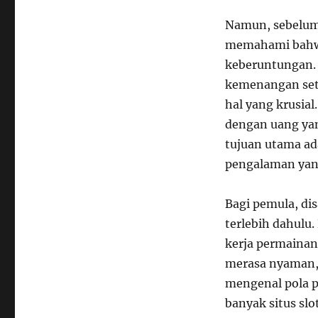
Namun, sebelum 
memahami bahwa
keberuntungan. 
kemenangan seti
hal yang krusia
dengan uang yan
tujuan utama a
pengalaman ya
Bagi pemula, di
terlebih dahulu
kerja permaina
merasa nyaman, 
mengenal pola p
banyak situs sl