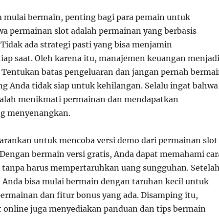
mulai bermain, penting bagi para pemain untuk
 permainan slot adalah permainan yang berbasis
Tidak ada strategi pasti yang bisa menjamin
ap saat. Oleh karena itu, manajemen keuangan menjad
l. Tentukan batas pengeluaran dan jangan pernah berma
g Anda tidak siap untuk kehilangan. Selalu ingat bahwa
dalah menikmati permainan dan mendapatkan
ng menyenangkan.
sarankan untuk mencoba versi demo dari permainan slot
. Dengan bermain versi gratis, Anda dapat memahami car
n tanpa harus mempertaruhkan uang sungguhan. Setela
Anda bisa mulai bermain dengan taruhan kecil untuk
ermainan dan fitur bonus yang ada. Disamping itu,
ot online juga menyediakan panduan dan tips bermain