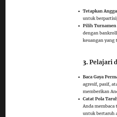
Tetapkan Angga
untuk berpartis
Pilih Turnamen 
dengan bankroll
keuangan yang t
3.
Pelajari
Baca Gaya Perm
agresif, pasif,
memberikan And
Catat Pola Taru
Anda membaca t
untuk bertaruh 