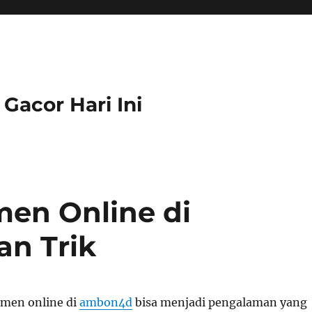
Gacor Hari Ini
en Online di
an Trik
amen online di
ambon4d
bisa menjadi pengalaman yang