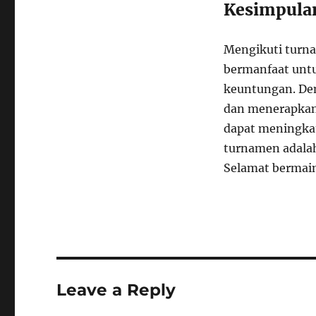
Kesimpula
Mengikuti turna
bermanfaat unt
keuntungan. De
dan menerapkan 
dapat meningkat
turnamen adalah
Selamat bermai
Leave a Reply