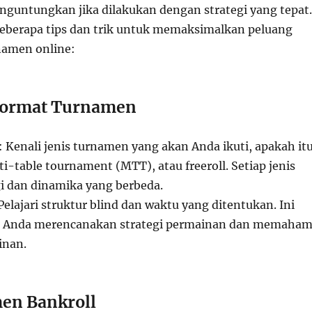
guntungkan jika dilakukan dengan strategi yang tepat.
beberapa tips dan trik untuk memaksimalkan peluang
namen online:
Format Turnamen
: Kenali jenis turnamen yang akan Anda ikuti, apakah it
i-table tournament (MTT), atau freeroll. Setiap jenis
gi dan dinamika yang berbeda.
 Pelajari struktur blind dan waktu yang ditentukan. Ini
Anda merencanakan strategi permainan dan memaham
inan.
en Bankroll