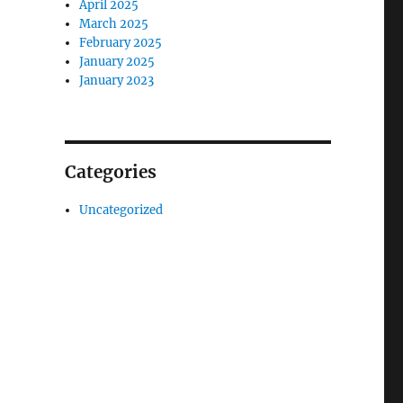
April 2025
March 2025
February 2025
January 2025
January 2023
Categories
Uncategorized