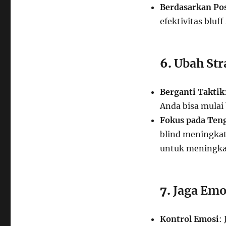
Berdasarkan Pos
efektivitas bluff
6.
Ubah Str
Berganti Taktik
Anda bisa mulai 
Fokus pada Ten
blind meningkat
untuk meningka
7.
Jaga Emo
Kontrol Emosi
: