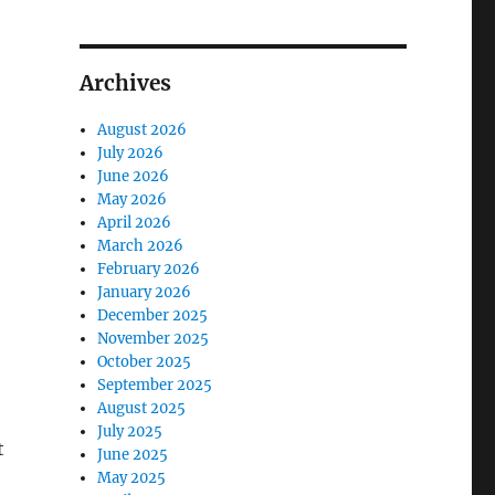
Archives
August 2026
July 2026
June 2026
May 2026
April 2026
March 2026
February 2026
January 2026
December 2025
November 2025
October 2025
September 2025
August 2025
July 2025
t
June 2025
May 2025