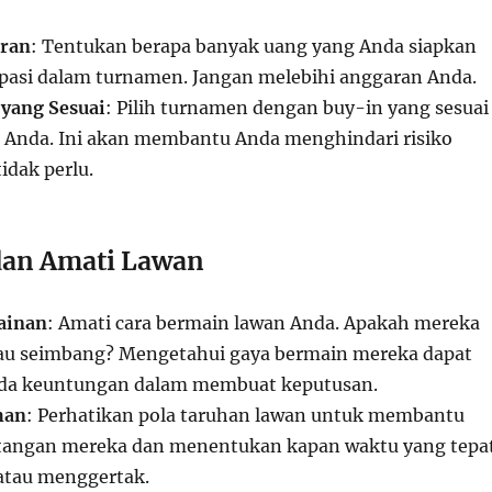
ran
: Tentukan berapa banyak uang yang Anda siapkan
ipasi dalam turnamen. Jangan melebihi anggaran Anda.
yang Sesuai
: Pilih turnamen dengan buy-in yang sesuai
 Anda. Ini akan membantu Anda menghindari risiko
idak perlu.
 dan Amati Lawan
ainan
: Amati cara bermain lawan Anda. Apakah mereka
 atau seimbang? Mengetahui gaya bermain mereka dapat
a keuntungan dalam membuat keputusan.
han
: Perhatikan pola taruhan lawan untuk membantu
angan mereka dan menentukan kapan waktu yang tepa
atau menggertak.