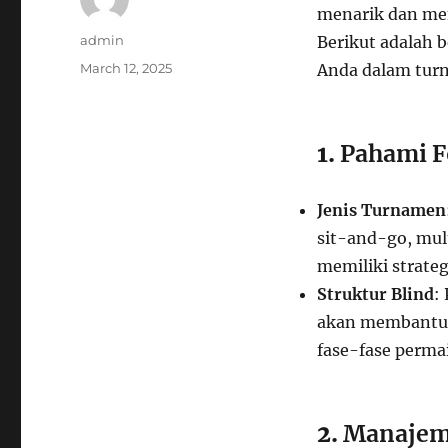
menarik dan men
Author
admin
Berikut adalah 
Posted
March 12, 2025
Anda dalam tur
on
1.
Pahami 
Jenis Turnamen
sit-and-go, mult
memiliki strate
Struktur Blind
:
akan membantu 
fase-fase perma
2.
Manajem