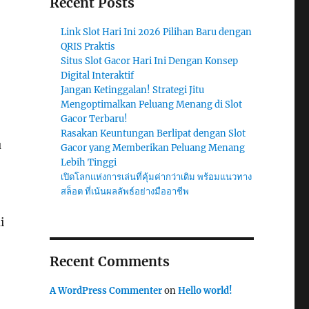
Recent Posts
Link Slot Hari Ini 2026 Pilihan Baru dengan
QRIS Praktis
Situs Slot Gacor Hari Ini Dengan Konsep
Digital Interaktif
Jangan Ketinggalan! Strategi Jitu
Mengoptimalkan Peluang Menang di Slot
Gacor Terbaru!
Rasakan Keuntungan Berlipat dengan Slot
u
Gacor yang Memberikan Peluang Menang
Lebih Tinggi
เปิดโลกแห่งการเล่นที่คุ้มค่ากว่าเดิม พร้อมแนวทาง
สล็อต ที่เน้นผลลัพธ์อย่างมืออาชีพ
i
Recent Comments
A WordPress Commenter
on
Hello world!