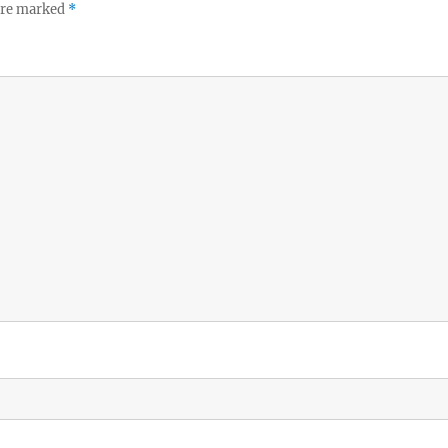
 are marked
*