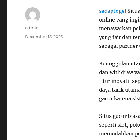
sedaptogel
Situs
online yang ing
Author
admin
menawarkan pelu
Posted
December 15, 2025
yang fair dan t
on
sebagai partne
Keunggulan utam
dan withdraw ya
fitur inovatif 
daya tarik utam
gacor karena si
Situs gacor bia
seperti slot, po
memudahkan pem