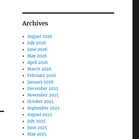
.
Archives
August 2026
July 2026
June 2026
May 2026
April 2026
March 2026
February 2026
January 2026
December 2025
November 2025
October 2025
September 2025
August 2025
July 2025
June 2025
May 2025