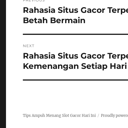
PREVIOUS
navigation
Rahasia Situs Gacor Te
Previous
post:
Betah Bermain
NEXT
Rahasia Situs Gacor Ter
Next
post:
Kemenangan Setiap Hari
Tips Ampuh Menang Slot Gacor Hari Ini
Proudly power