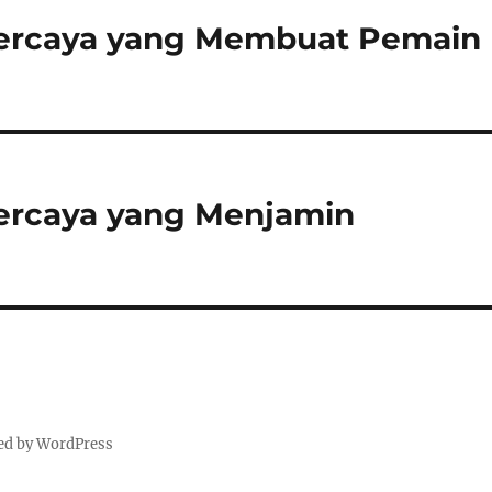
rpercaya yang Membuat Pemain
percaya yang Menjamin
ed by WordPress