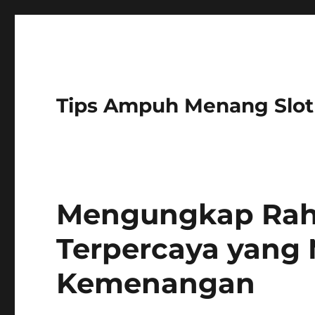
Tips Ampuh Menang Slot 
Mengungkap Raha
Terpercaya yang
Kemenangan