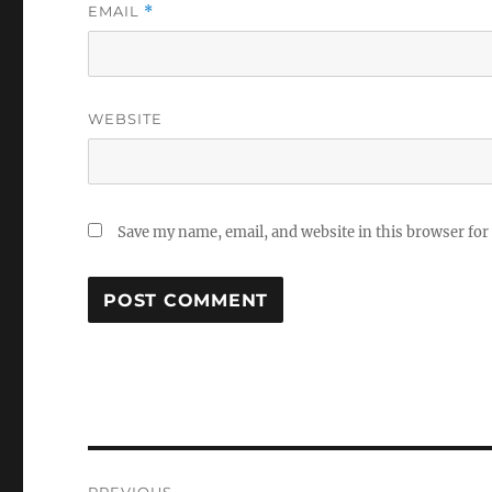
EMAIL
*
WEBSITE
Save my name, email, and website in this browser for
Post