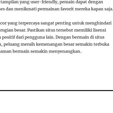
tampilan yang user-friendly, pemain dapat dengan
s dan menikmati permainan favorit mereka kapan saja
acor yang terpercaya sangat penting untuk menghindari
ugian besar. Pastikan situs tersebut memiliki lisensi
 positif dari pengguna lain. Dengan bermain di situs
n, peluang meraih kemenangan besar semakin terbuka
alaman bermain semakin menyenangkan.