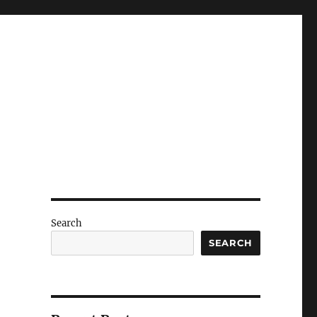
Search
SEARCH