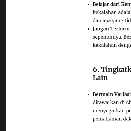
Belajar dari K
kekalahan adala
dan apa yang ti
Jangan Terburu
sepenuhnya. Ber
kekalahan denga
6.
Tingkat
Lain
Bermain Varias
ditawarkan di Ab
menyegarkan pe
pemahaman dala