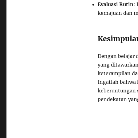
Evaluasi Rutin
:
kemajuan dan me
Kesimpula
Dengan belajar
yang ditawarka
keterampilan dan
Ingatlah bahwa 
keberuntungan s
pendekatan yang