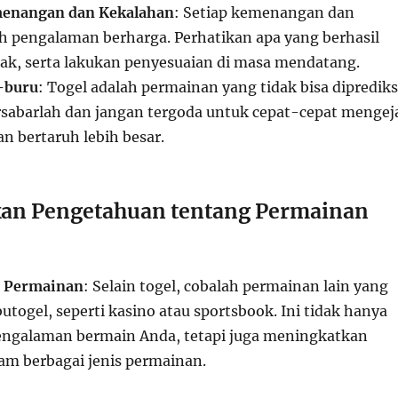
emenangan dan Kekalahan
: Setiap kemenangan dan
h pengalaman berharga. Perhatikan apa yang berhasil
dak, serta lakukan penyesuaian di masa mendatang.
-buru
: Togel adalah permainan yang tidak bisa diprediks
sabarlah dan jangan tergoda untuk cepat-cepat mengej
n bertaruh lebih besar.
kan Pengetahuan tentang Permainan
i Permainan
: Selain togel, cobalah permainan lain yang
utogel, seperti kasino atau sportsbook. Ini tidak hanya
ngalaman bermain Anda, tetapi juga meningkatkan
m berbagai jenis permainan.