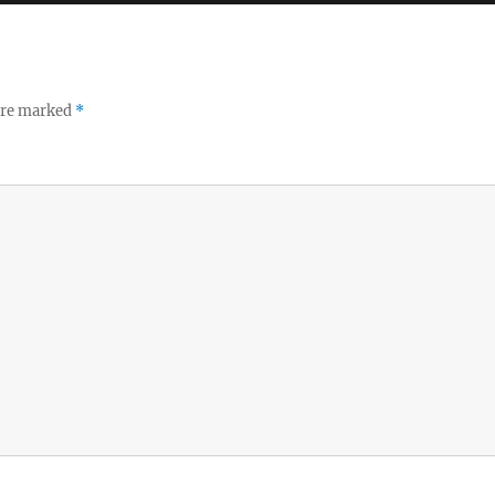
 are marked
*