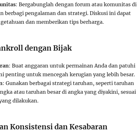
unitas
: Bergabunglah dengan forum atau komunitas di
n berbagi pengalaman dan strategi. Diskusi ini dapat
getahuan dan memberikan tips berharga.
ankroll dengan Bijak
ran
: Buat anggaran untuk permainan Anda dan patuhi
Ini penting untuk mencegah kerugian yang lebih besar.
n
: Gunakan berbagai strategi taruhan, seperti taruhan
angka atau taruhan besar di angka yang diyakini, sesuai
 yang dilakukan.
an Konsistensi dan Kesabaran