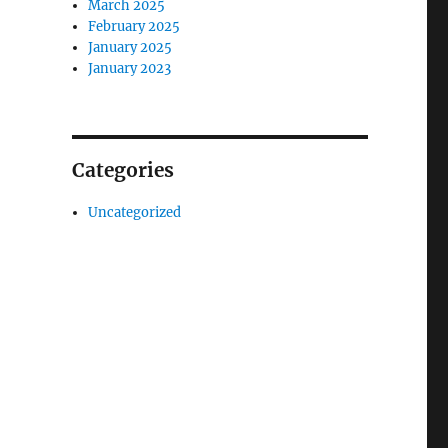
March 2025
February 2025
January 2025
January 2023
Categories
Uncategorized