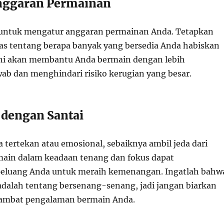
Anggaran Permainan
 untuk mengatur anggaran permainan Anda. Tetapkan
las tentang berapa banyak yang bersedia Anda habiskan
 Ini akan membantu Anda bermain dengan lebih
ab dan menghindari risiko kerugian yang besar.
 dengan Santai
 tertekan atau emosional, sebaiknya ambil jeda dari
ain dalam keadaan tenang dan fokus dapat
eluang Anda untuk meraih kemenangan. Ingatlah bahw
adalah tentang bersenang-senang, jadi jangan biarkan
mbat pengalaman bermain Anda.