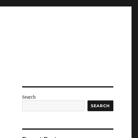
Search
SEARCH