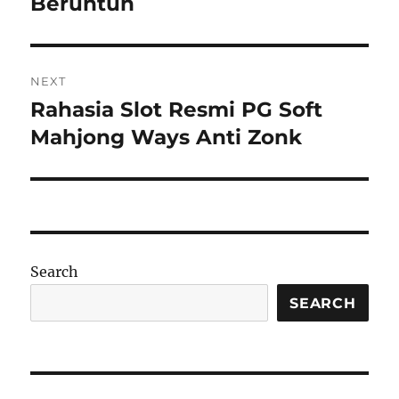
Beruntun
NEXT
Rahasia Slot Resmi PG Soft
Next
post:
Mahjong Ways Anti Zonk
Search
SEARCH