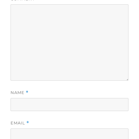
NAME
*
EMAIL
*