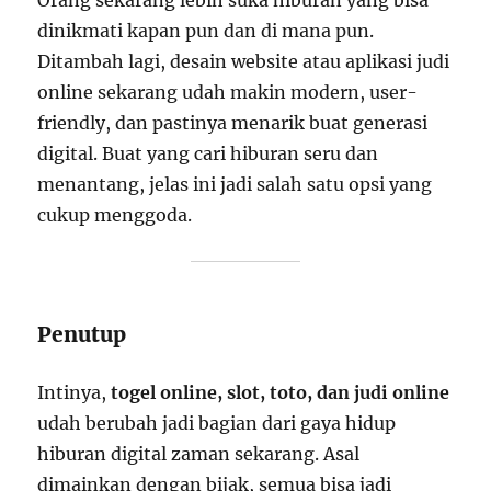
Orang sekarang lebih suka hiburan yang bisa
dinikmati kapan pun dan di mana pun.
Ditambah lagi, desain website atau aplikasi judi
online sekarang udah makin modern, user-
friendly, dan pastinya menarik buat generasi
digital. Buat yang cari hiburan seru dan
menantang, jelas ini jadi salah satu opsi yang
cukup menggoda.
Penutup
Intinya,
togel online, slot, toto, dan judi online
udah berubah jadi bagian dari gaya hidup
hiburan digital zaman sekarang. Asal
dimainkan dengan bijak, semua bisa jadi