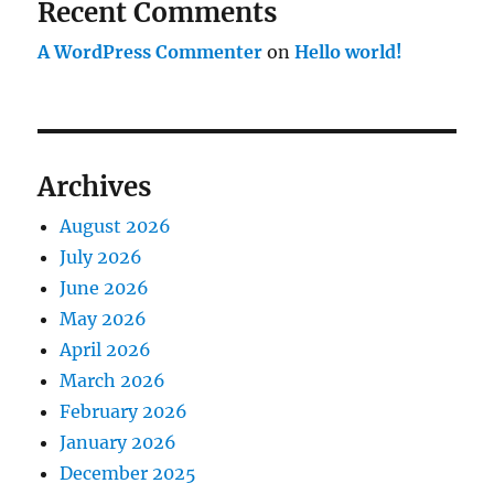
Recent Comments
A WordPress Commenter
on
Hello world!
Archives
August 2026
July 2026
June 2026
May 2026
April 2026
March 2026
February 2026
January 2026
December 2025