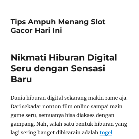
Tips Ampuh Menang Slot
Gacor Hari Ini
Nikmati Hiburan Digital
Seru dengan Sensasi
Baru
Dunia hiburan digital sekarang makin rame aja.
Dari sekadar nonton film online sampai main
game seru, semuanya bisa diakses dengan
gampang. Nah, salah satu bentuk hiburan yang
lagi sering banget dibicarain adalah
togel