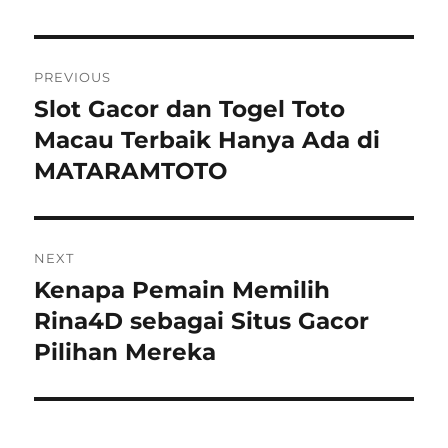
Post
PREVIOUS
navigation
Slot Gacor dan Togel Toto
Previous
post:
Macau Terbaik Hanya Ada di
MATARAMTOTO
NEXT
Kenapa Pemain Memilih
Next
post:
Rina4D sebagai Situs Gacor
Pilihan Mereka