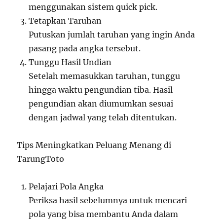
menggunakan sistem quick pick.
Tetapkan Taruhan
Putuskan jumlah taruhan yang ingin Anda
pasang pada angka tersebut.
Tunggu Hasil Undian
Setelah memasukkan taruhan, tunggu
hingga waktu pengundian tiba. Hasil
pengundian akan diumumkan sesuai
dengan jadwal yang telah ditentukan.
Tips Meningkatkan Peluang Menang di
TarungToto
Pelajari Pola Angka
Periksa hasil sebelumnya untuk mencari
pola yang bisa membantu Anda dalam