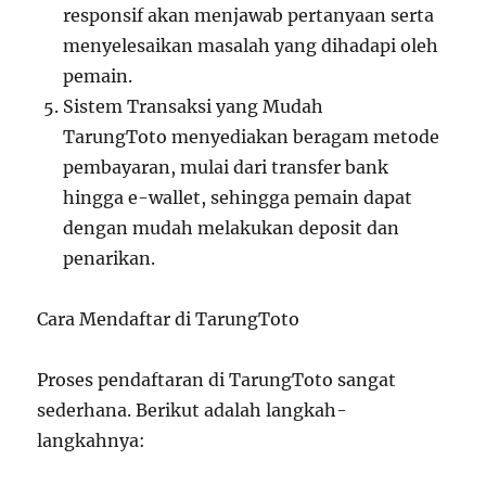
responsif akan menjawab pertanyaan serta
menyelesaikan masalah yang dihadapi oleh
pemain.
Sistem Transaksi yang Mudah
TarungToto menyediakan beragam metode
pembayaran, mulai dari transfer bank
hingga e-wallet, sehingga pemain dapat
dengan mudah melakukan deposit dan
penarikan.
Cara Mendaftar di TarungToto
Proses pendaftaran di TarungToto sangat
sederhana. Berikut adalah langkah-
langkahnya: