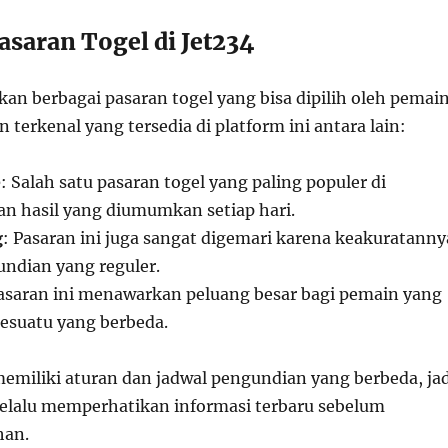
Pasaran Togel di Jet234
an berbagai pasaran togel yang bisa dipilih oleh pemain
 terkenal yang tersedia di platform ini antara lain:
e
: Salah satu pasaran togel yang paling populer di
an hasil yang diumumkan setiap hari.
g
: Pasaran ini juga sangat digemari karena keakuratanny
ndian yang reguler.
Pasaran ini menawarkan peluang besar bagi pemain yang
esuatu yang berbeda.
memiliki aturan dan jadwal pengundian yang berbeda, jad
elalu memperhatikan informasi terbaru sebelum
han.