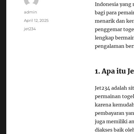
Indonesia yang 
Author
admin
bagi para pemai
Posted
April 12, 2025
menarik dan kem
on
Tags
jet234
penggemar togel
lengkap bermain
pengalaman ber
1. Apa itu J
Jet234 adalah si
permainan togel 
karena kemudah
pembayaran yang
juga memiliki 
diakses baik o