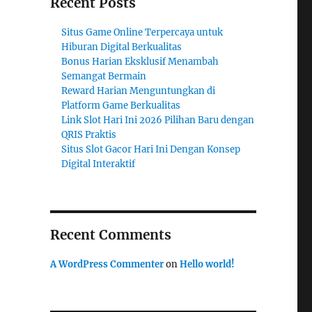
Recent Posts
Situs Game Online Terpercaya untuk
Hiburan Digital Berkualitas
Bonus Harian Eksklusif Menambah
Semangat Bermain
Reward Harian Menguntungkan di
Platform Game Berkualitas
Link Slot Hari Ini 2026 Pilihan Baru dengan
QRIS Praktis
Situs Slot Gacor Hari Ini Dengan Konsep
Digital Interaktif
Recent Comments
A WordPress Commenter
on
Hello world!