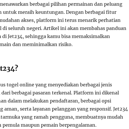
menawarkan berbagai pilihan permainan dan peluang
n untuk meraih keuntungan. Dengan berbagai fitur
udahan akses, platform ini terus menarik perhatian
 di seluruh negeri. Artikel ini akan membahas panduan
 di Jet234, sehingga kamu bisa memaksimalkan
main dan meminimalkan risiko.
et234?
tus togel online yang menyediakan berbagai jenis
dari berbagai pasaran terkenal. Platform ini dikenal
an dalam melakukan pendaftaran, berbagai opsi
 aman, serta layanan pelanggan yang responsif. Jet234
antarmuka yang ramah pengguna, membuatnya mudah
leh pemula maupun pemain berpengalaman.