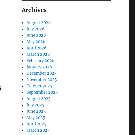
Archives
August 2026
July 2026
June 2026
May 2026
April 2026
March 2026
February 2026
January 2026
December 2025
November 2025
October 2025
i
September 2025
August 2025
July 2025
June 2025
May 2025
April 2025
March 2025