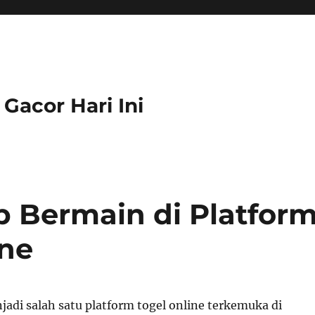
Gacor Hari Ini
 Bermain di Platfor
ine
jadi salah satu platform togel online terkemuka di