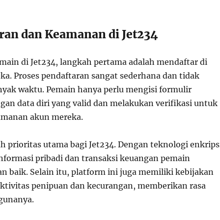
aran dan Keamanan di Jet234
main di Jet234, langkah pertama adalah mendaftar di
eka. Proses pendaftaran sangat sederhana dan tidak
ak waktu. Pemain hanya perlu mengisi formulir
gan data diri yang valid dan melakukan verifikasi untuk
amanan akun mereka.
 prioritas utama bagi Jet234. Dengan teknologi enkrips
informasi pribadi dan transaksi keuangan pemain
n baik. Selain itu, platform ini juga memiliki kebijakan
aktivitas penipuan dan kecurangan, memberikan rasa
gunanya.