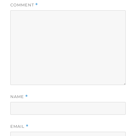
COMMENT
*
NAME
*
EMAIL
*