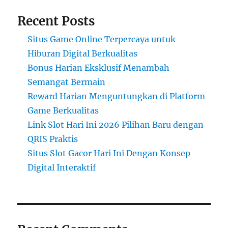
Recent Posts
Situs Game Online Terpercaya untuk
Hiburan Digital Berkualitas
Bonus Harian Eksklusif Menambah
Semangat Bermain
Reward Harian Menguntungkan di Platform
Game Berkualitas
Link Slot Hari Ini 2026 Pilihan Baru dengan
QRIS Praktis
Situs Slot Gacor Hari Ini Dengan Konsep
Digital Interaktif