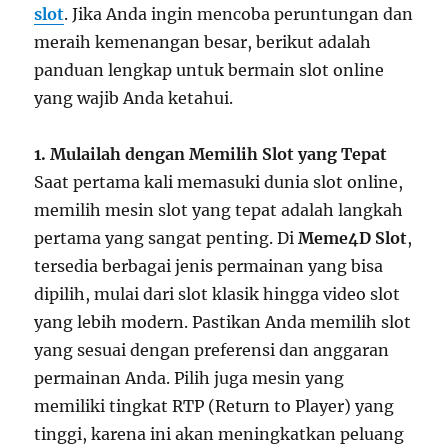
slot
. Jika Anda ingin mencoba peruntungan dan
meraih kemenangan besar, berikut adalah
panduan lengkap untuk bermain slot online
yang wajib Anda ketahui.
1. Mulailah dengan Memilih Slot yang Tepat
Saat pertama kali memasuki dunia slot online,
memilih mesin slot yang tepat adalah langkah
pertama yang sangat penting. Di
Meme4D Slot
,
tersedia berbagai jenis permainan yang bisa
dipilih, mulai dari slot klasik hingga video slot
yang lebih modern. Pastikan Anda memilih slot
yang sesuai dengan preferensi dan anggaran
permainan Anda. Pilih juga mesin yang
memiliki tingkat RTP (Return to Player) yang
tinggi, karena ini akan meningkatkan peluang