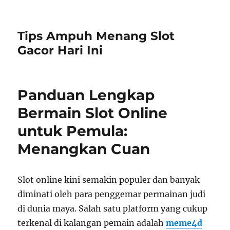
Tips Ampuh Menang Slot
Gacor Hari Ini
Panduan Lengkap
Bermain Slot Online
untuk Pemula:
Menangkan Cuan
Slot online kini semakin populer dan banyak
diminati oleh para penggemar permainan judi
di dunia maya. Salah satu platform yang cukup
terkenal di kalangan pemain adalah
meme4d