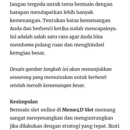
Jangan tergoda untuk terus bermain dengan
harapan mendapatkan lebih banyak
kemenangan. Tentukan batas kemenangan
Anda dan berhenti ketika sudah mencapainya.
Ini adalah salah satu cara agar Anda bisa
membawa pulang cuan dan menghindari
kerugian besar.
Desain gambar langkah ini akan menunjukkan
seseorang yang memutuskan untuk berhenti
setelah meraih kemenangan besar.
Kesimpulan
Bermain slot online di
Meme4D Slot
memang
sangat menyenangkan dan menguntungkan
jika dilakukan dengan strategi yang tepat. Ikuti