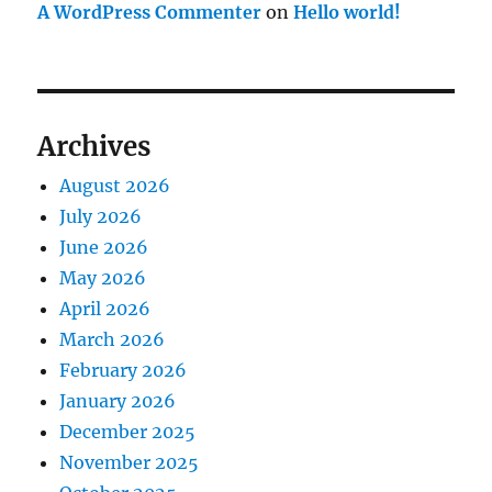
A WordPress Commenter
on
Hello world!
Archives
August 2026
July 2026
June 2026
May 2026
April 2026
March 2026
February 2026
January 2026
December 2025
November 2025