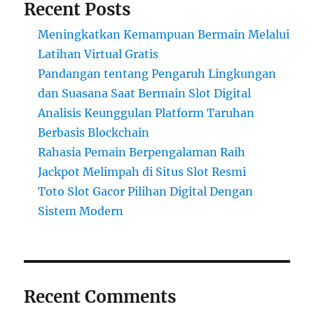
Recent Posts
Meningkatkan Kemampuan Bermain Melalui
Latihan Virtual Gratis
Pandangan tentang Pengaruh Lingkungan
dan Suasana Saat Bermain Slot Digital
Analisis Keunggulan Platform Taruhan
Berbasis Blockchain
Rahasia Pemain Berpengalaman Raih
Jackpot Melimpah di Situs Slot Resmi
Toto Slot Gacor Pilihan Digital Dengan
Sistem Modern
Recent Comments