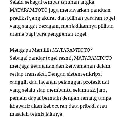
Selain sebagai tempat taruhan angka,
MATARAMTOTO juga menawarkan panduan
prediksi yang akurat dan pilihan pasaran togel
yang sangat beragam, menjadikannya pilihan
utama bagi para penggemar togel.
Mengapa Memilih MATARAMTOTO?
Sebagai bandar togel resmi, MATARAMTOTO
menjaga keamanan dan kenyamanan dalam
setiap transaksi. Dengan sistem enkripsi
canggih dan layanan pelanggan profesional
yang selalu siap membantu selama 24 jam,
pemain dapat bermain dengan tenang tanpa
khawatir akan kebocoran data pribadi atau
masalah teknis lainnya.