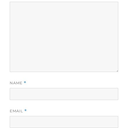
NAME
*
EMAIL
*