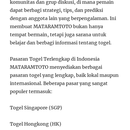
komunitas dan grup diskusi, di mana pemain
dapat berbagi strategi, tips, dan prediksi
dengan anggota lain yang berpengalaman. Ini
membuat MATARAMTOTO bukan hanya
tempat bermain, tetapi juga sarana untuk
belajar dan berbagi informasi tentang togel.
Pasaran Togel Terlengkap di Indonesia
MATARAMTOTO menyediakan berbagai
pasaran togel yang lengkap, baik lokal maupun
internasional. Beberapa pasar yang sangat
populer termasuk:
Togel Singapore (SGP)
Togel Hongkong (HK)