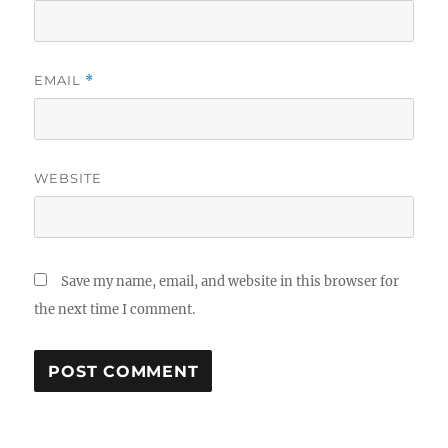
EMAIL
*
WEBSITE
Save my name, email, and website in this browser for
the next time I comment.