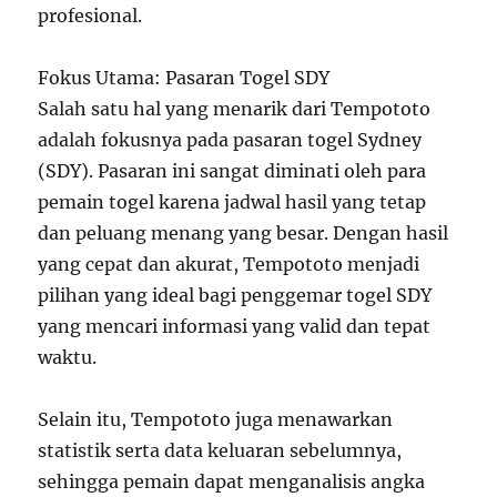
profesional.
Fokus Utama: Pasaran Togel SDY
Salah satu hal yang menarik dari Tempototo
adalah fokusnya pada pasaran togel Sydney
(SDY). Pasaran ini sangat diminati oleh para
pemain togel karena jadwal hasil yang tetap
dan peluang menang yang besar. Dengan hasil
yang cepat dan akurat, Tempototo menjadi
pilihan yang ideal bagi penggemar togel SDY
yang mencari informasi yang valid dan tepat
waktu.
Selain itu, Tempototo juga menawarkan
statistik serta data keluaran sebelumnya,
sehingga pemain dapat menganalisis angka