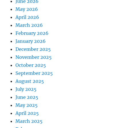
June 2026
May 2026
April 2026
March 2026
February 2026
January 2026
December 2025
November 2025
October 2025
September 2025
August 2025
July 2025
June 2025
May 2025
April 2025
March 2025