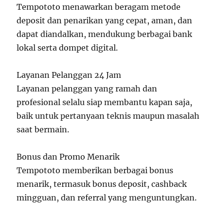
Tempototo menawarkan beragam metode
deposit dan penarikan yang cepat, aman, dan
dapat diandalkan, mendukung berbagai bank
lokal serta dompet digital.
Layanan Pelanggan 24 Jam
Layanan pelanggan yang ramah dan
profesional selalu siap membantu kapan saja,
baik untuk pertanyaan teknis maupun masalah
saat bermain.
Bonus dan Promo Menarik
Tempototo memberikan berbagai bonus
menarik, termasuk bonus deposit, cashback
mingguan, dan referral yang menguntungkan.