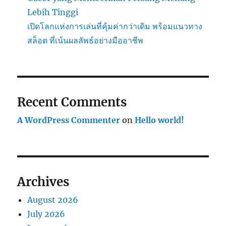
Lebih Tinggi
เปิดโลกแห่งการเล่นที่คุ้มค่ากว่าเดิม พร้อมแนวทาง
สล็อต ที่เน้นผลลัพธ์อย่างมืออาชีพ
Recent Comments
A WordPress Commenter
on
Hello world!
Archives
August 2026
July 2026