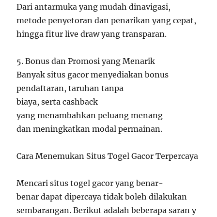
Dari antarmuka yang mudah dinavigasi,
metode penyetoran dan penarikan yang cepat,
hingga fitur live draw yang transparan.
5. Bonus dan Promosi yang Menarik
Banyak situs gacor menyediakan bonus
pendaftaran, taruhan tanpa
biaya, serta cashback
yang menambahkan peluang menang
dan meningkatkan modal permainan.
Cara Menemukan Situs Togel Gacor Terpercaya
Mencari situs togel gacor yang benar-
benar dapat dipercaya tidak boleh dilakukan
sembarangan. Berikut adalah beberapa saran y