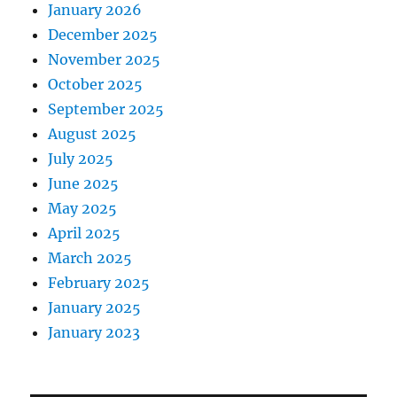
January 2026
December 2025
November 2025
October 2025
September 2025
August 2025
July 2025
June 2025
May 2025
April 2025
March 2025
February 2025
January 2025
January 2023