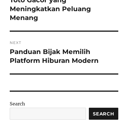
Toto Gacor yang
Meningkatkan Peluang
Menang
NEXT
Panduan Bijak Memilih
Next
post:
Platform Hiburan Modern
Search
SEARCH