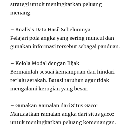
strategi untuk meningkatkan peluang
menang:
– Analisis Data Hasil Sebelumnya
Pelajari pola angka yang sering muncul dan
gunakan informasi tersebut sebagai panduan.
– Kelola Modal dengan Bijak
Bermainlah sesuai kemampuan dan hindari
terlalu serakah. Batasi taruhan agar tidak
mengalami kerugian yang besar.
– Gunakan Ramalan dari Situs Gacor
Manfaatkan ramalan angka dari situs gacor
untuk meningkatkan peluang kemenangan.