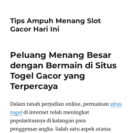
Tips Ampuh Menang Slot
Gacor Hari Ini
Peluang Menang Besar
dengan Bermain di Situs
Togel Gacor yang
Terpercaya
Dalam ranah perjudian online, permainan
situs
togel
di internet telah meningkat
popularitasnya di kalangan para
penggemar angka. Salah satu aspek utama