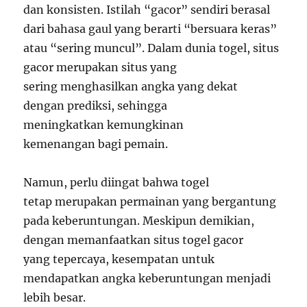
dan konsisten. Istilah “gacor” sendiri berasal
dari bahasa gaul yang berarti “bersuara keras”
atau “sering muncul”. Dalam dunia togel, situs
gacor merupakan situs yang
sering menghasilkan angka yang dekat
dengan prediksi, sehingga
meningkatkan kemungkinan
kemenangan bagi pemain.
Namun, perlu diingat bahwa togel
tetap merupakan permainan yang bergantung
pada keberuntungan. Meskipun demikian,
dengan memanfaatkan situs togel gacor
yang tepercaya, kesempatan untuk
mendapatkan angka keberuntungan menjadi
lebih besar.