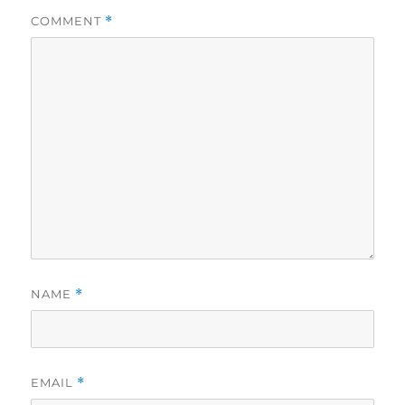
COMMENT
*
NAME
*
EMAIL
*