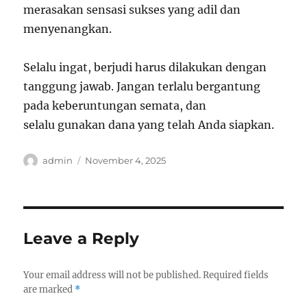
merasakan sensasi sukses yang adil dan
menyenangkan.
Selalu ingat, berjudi harus dilakukan dengan
tanggung jawab. Jangan terlalu bergantung
pada keberuntungan semata, dan
selalu gunakan dana yang telah Anda siapkan.
Author
Posted
admin
November 4, 2025
on
Leave a Reply
Your email address will not be published.
Required fields
are marked
*