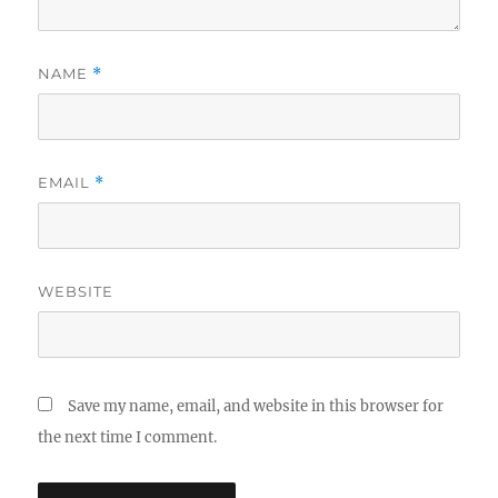
NAME
*
EMAIL
*
WEBSITE
Save my name, email, and website in this browser for
the next time I comment.