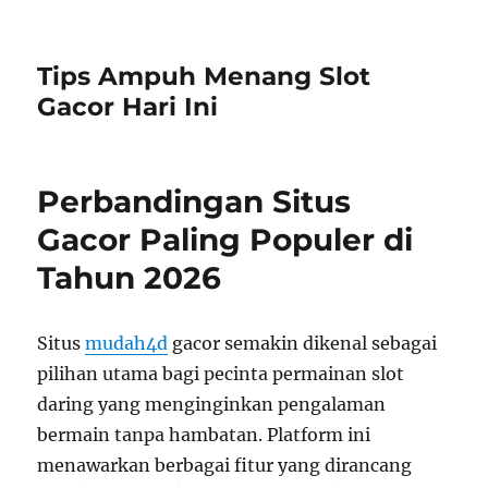
Tips Ampuh Menang Slot
Gacor Hari Ini
Perbandingan Situs
Gacor Paling Populer di
Tahun 2026
Situs
mudah4d
gacor semakin dikenal sebagai
pilihan utama bagi pecinta permainan slot
daring yang menginginkan pengalaman
bermain tanpa hambatan. Platform ini
menawarkan berbagai fitur yang dirancang