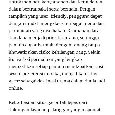
untuk memberi kenyamanan dan kemudahan
dalam bertransaksi serta bermain. Dengan
tampilan yang user-friendly, pengguna dapat
dengan mudah mengakses berbagai menu dan
permainan yang disediakan. Keamanan data
dan dana menjadi prioritas utama, sehingga
pemain dapat bermain dengan tenang tanpa
khawatir akan risiko kehilangan uang. Selain
itu, variasi permainan yang lengkap
memastikan setiap pemain mendapatkan opsi
sesuai preferensi mereka, menjadikan situs
gacor sebagai destinasi utama dalam dunia judi
online.
Keberhasilan situs gacor tak lepas dari
dukungan layanan pelanggan yang responsif