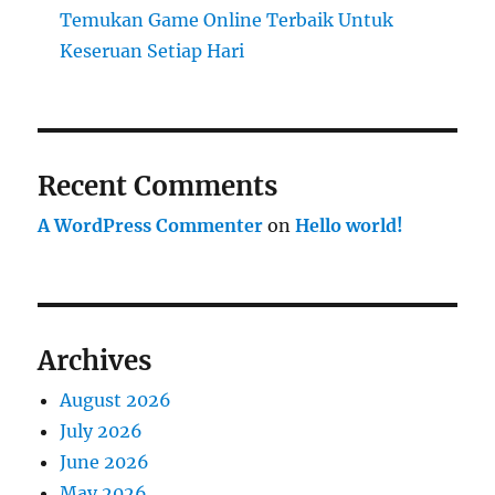
Temukan Game Online Terbaik Untuk
Keseruan Setiap Hari
Recent Comments
A WordPress Commenter
on
Hello world!
Archives
August 2026
July 2026
June 2026
May 2026