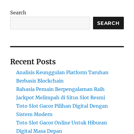
Search
SEARCH
Recent Posts
Analisis Keunggulan Platform Taruhan
Berbasis Blockchain
Rahasia Pemain Berpengalaman Raih
Jackpot Melimpah di Situs Slot Resmi
Toto Slot Gacor Pilihan Digital Dengan
Sistem Modern
Toto Slot Gacor Online Untuk Hiburan
Digital Masa Depan