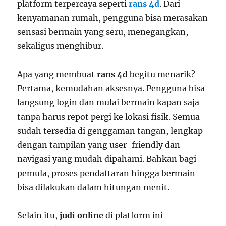
platform terpercaya seperti
rans 4d
. Dari
kenyamanan rumah, pengguna bisa merasakan
sensasi bermain yang seru, menegangkan,
sekaligus menghibur.
Apa yang membuat
rans 4d
begitu menarik?
Pertama, kemudahan aksesnya. Pengguna bisa
langsung login dan mulai bermain kapan saja
tanpa harus repot pergi ke lokasi fisik. Semua
sudah tersedia di genggaman tangan, lengkap
dengan tampilan yang user-friendly dan
navigasi yang mudah dipahami. Bahkan bagi
pemula, proses pendaftaran hingga bermain
bisa dilakukan dalam hitungan menit.
Selain itu,
judi online
di platform ini