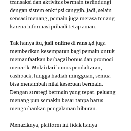
transaksi dan aktivitas bermain terlindungi
dengan sistem enkripsi canggih. Jadi, selain
sensasi menang, pemain juga merasa tenang
karena informasi pribadi tetap aman.
Tak hanya itu,
judi online
di
rans 4d
juga
memberikan kesempatan bagi pemain untuk
memanfaatkan berbagai bonus dan promosi
menarik. Mulai dari bonus pendaftaran,
cashback, hingga hadiah mingguan, semua
bisa menambah nilai keseruan bermain.
Dengan strategi bermain yang tepat, peluang
menang pun semakin besar tanpa harus
mengorbankan pengalaman hiburan.
Menariknya, platform ini tidak hanya