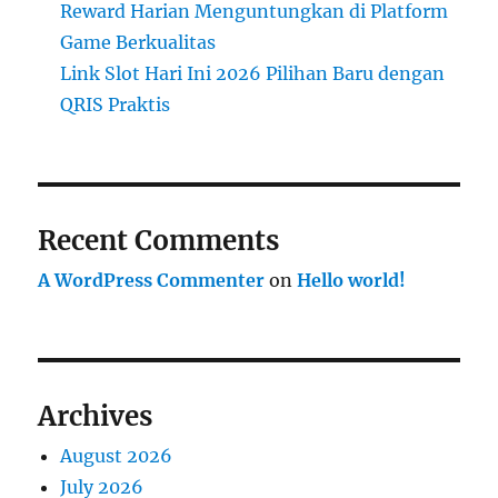
Reward Harian Menguntungkan di Platform
Game Berkualitas
Link Slot Hari Ini 2026 Pilihan Baru dengan
QRIS Praktis
Recent Comments
A WordPress Commenter
on
Hello world!
Archives
August 2026
July 2026