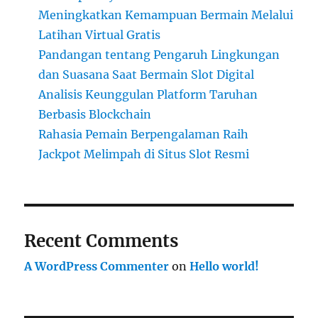
Meningkatkan Kemampuan Bermain Melalui
Latihan Virtual Gratis
Pandangan tentang Pengaruh Lingkungan
dan Suasana Saat Bermain Slot Digital
Analisis Keunggulan Platform Taruhan
Berbasis Blockchain
Rahasia Pemain Berpengalaman Raih
Jackpot Melimpah di Situs Slot Resmi
Recent Comments
A WordPress Commenter
on
Hello world!