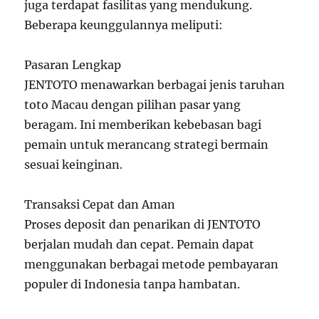
juga terdapat fasilitas yang mendukung.
Beberapa keunggulannya meliputi:
Pasaran Lengkap
JENTOTO menawarkan berbagai jenis taruhan
toto Macau dengan pilihan pasar yang
beragam. Ini memberikan kebebasan bagi
pemain untuk merancang strategi bermain
sesuai keinginan.
Transaksi Cepat dan Aman
Proses deposit dan penarikan di JENTOTO
berjalan mudah dan cepat. Pemain dapat
menggunakan berbagai metode pembayaran
populer di Indonesia tanpa hambatan.