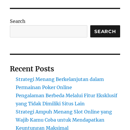
Search
SEARCH
Recent Posts
Strategi Menang Berkelanjutan dalam
Permainan Poker Online
Pengalaman Berbeda Melalui Fitur Eksklusif
yang Tidak Dimiliki Situs Lain
Strategi Ampuh Menang Slot Online yang
Wajib Kamu Coba untuk Mendapatkan
Keuntungan Maksimal