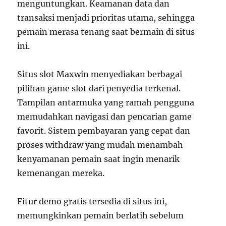
menguntungkan. Keamanan data dan
transaksi menjadi prioritas utama, sehingga
pemain merasa tenang saat bermain di situs
ini.
Situs slot Maxwin menyediakan berbagai
pilihan game slot dari penyedia terkenal.
Tampilan antarmuka yang ramah pengguna
memudahkan navigasi dan pencarian game
favorit. Sistem pembayaran yang cepat dan
proses withdraw yang mudah menambah
kenyamanan pemain saat ingin menarik
kemenangan mereka.
Fitur demo gratis tersedia di situs ini,
memungkinkan pemain berlatih sebelum