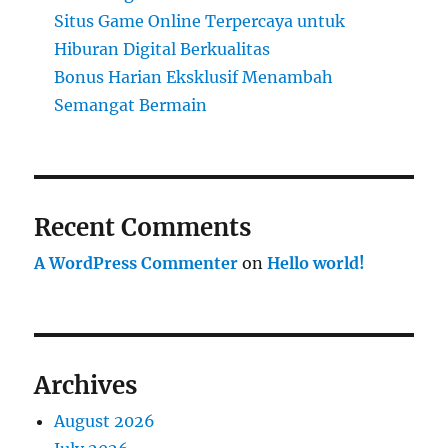
Situs Game Online Terpercaya untuk
Hiburan Digital Berkualitas
Bonus Harian Eksklusif Menambah
Semangat Bermain
Recent Comments
A WordPress Commenter
on
Hello world!
Archives
August 2026