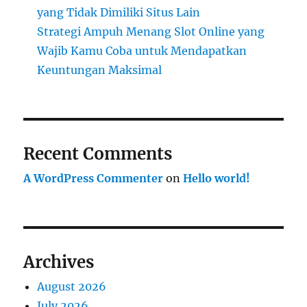
yang Tidak Dimiliki Situs Lain
Strategi Ampuh Menang Slot Online yang
Wajib Kamu Coba untuk Mendapatkan
Keuntungan Maksimal
Recent Comments
A WordPress Commenter
on
Hello world!
Archives
August 2026
July 2026