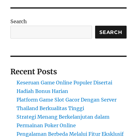
Search
SEARCH
Recent Posts
Keseruan Game Online Populer Disertai
Hadiah Bonus Harian
Platform Game Slot Gacor Dengan Server
Thailand Berkualitas Tinggi
Strategi Menang Berkelanjutan dalam
Permainan Poker Online
Pengalaman Berbeda Melalui Fitur Eksklusif