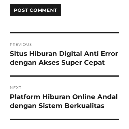
Post
PREVIOUS
navigation
Situs Hiburan Digital Anti Error
Previous
post:
dengan Akses Super Cepat
NEXT
Platform Hiburan Online Andal
Next
post:
dengan Sistem Berkualitas