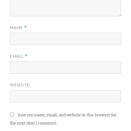
NAME
*
EMAIL
*
WEBSITE
Save my name, email, and website in this browser for
the next time I comment.