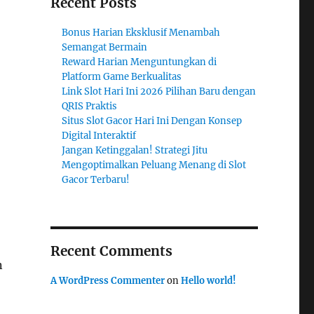
Recent Posts
Bonus Harian Eksklusif Menambah
Semangat Bermain
Reward Harian Menguntungkan di
Platform Game Berkualitas
Link Slot Hari Ini 2026 Pilihan Baru dengan
QRIS Praktis
Situs Slot Gacor Hari Ini Dengan Konsep
Digital Interaktif
Jangan Ketinggalan! Strategi Jitu
Mengoptimalkan Peluang Menang di Slot
Gacor Terbaru!
Recent Comments
n
A WordPress Commenter
on
Hello world!