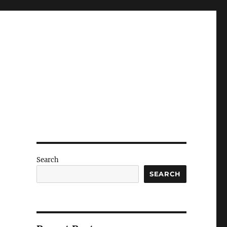
Search
SEARCH