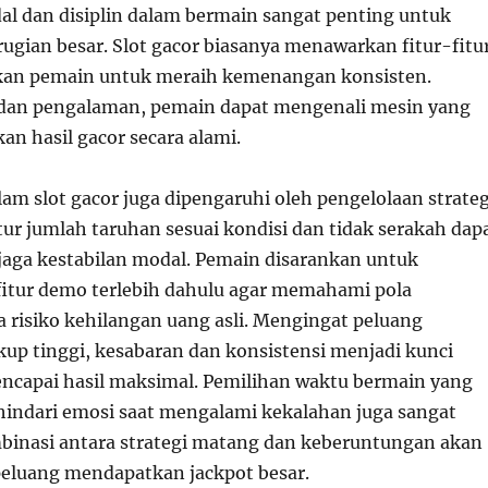
l dan disiplin dalam bermain sangat penting untuk
ugian besar. Slot gacor biasanya menawarkan fitur-fitu
n pemain untuk meraih kemenangan konsisten.
 dan pengalaman, pemain dapat mengenali mesin yang
n hasil gacor secara alami.
am slot gacor juga dipengaruhi oleh pengelolaan strateg
ur jumlah taruhan sesuai kondisi dan tidak serakah dap
ga kestabilan modal. Pemain disarankan untuk
itur demo terlebih dahulu agar memahami pola
 risiko kehilangan uang asli. Mengingat peluang
p tinggi, kesabaran dan konsistensi menjadi kunci
capai hasil maksimal. Pemilihan waktu bermain yang
indari emosi saat mengalami kekalahan juga sangat
binasi antara strategi matang dan keberuntungan akan
eluang mendapatkan jackpot besar.