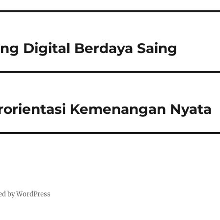
ng Digital Berdaya Saing
Berorientasi Kemenangan Nyata
ed by WordPress