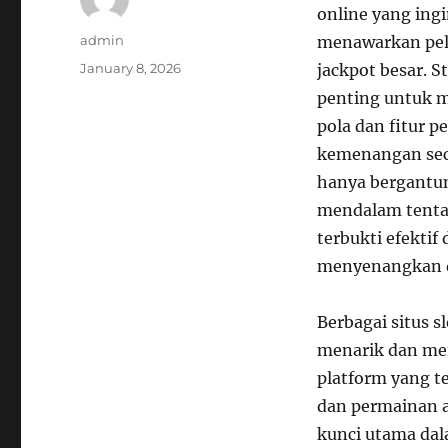
online yang ing
Author
admin
menawarkan pel
Posted
January 8, 2026
jackpot besar. S
on
penting untuk 
pola dan fitur
kemenangan seca
hanya bergantun
mendalam tentan
terbukti efekti
menyenangkan 
Berbagai situs 
menarik dan me
platform yang t
dan permainan ad
kunci utama dal