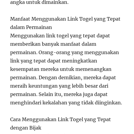
angka untuk dimainkan.
Manfaat Menggunakan Link Togel yang Tepat
dalam Permainan
Menggunakan link togel yang tepat dapat
memberikan banyak manfaat dalam
permainan. Orang-orang yang menggunakan
link yang tepat dapat meningkatkan
kesempatan mereka untuk memenangkan
permainan. Dengan demikian, mereka dapat
meraih keuntungan yang lebih besar dari
permainan. Selain itu, mereka juga dapat
menghindari kekalahan yang tidak diinginkan.
Cara Menggunakan Link Togel yang Tepat
dengan Bijak