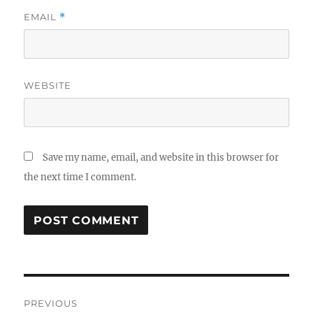
EMAIL
*
WEBSITE
Save my name, email, and website in this browser for
the next time I comment.
Post
PREVIOUS