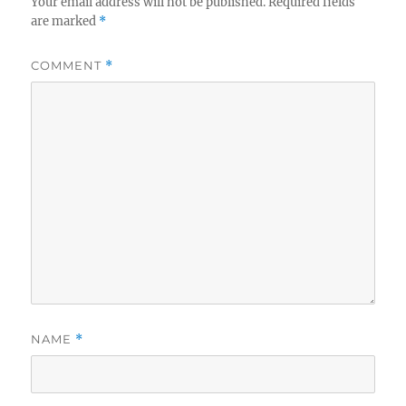
Your email address will not be published.
Required fields
are marked
*
COMMENT
*
NAME
*