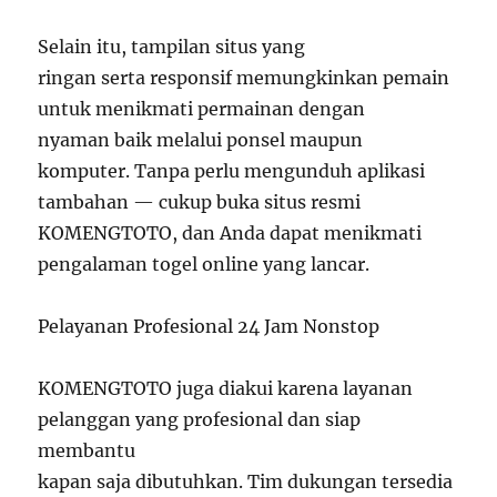
Selain itu, tampilan situs yang
ringan serta responsif memungkinkan pemain
untuk menikmati permainan dengan
nyaman baik melalui ponsel maupun
komputer. Tanpa perlu mengunduh aplikasi
tambahan — cukup buka situs resmi
KOMENGTOTO, dan Anda dapat menikmati
pengalaman togel online yang lancar.
Pelayanan Profesional 24 Jam Nonstop
KOMENGTOTO juga diakui karena layanan
pelanggan yang profesional dan siap
membantu
kapan saja dibutuhkan. Tim dukungan tersedia