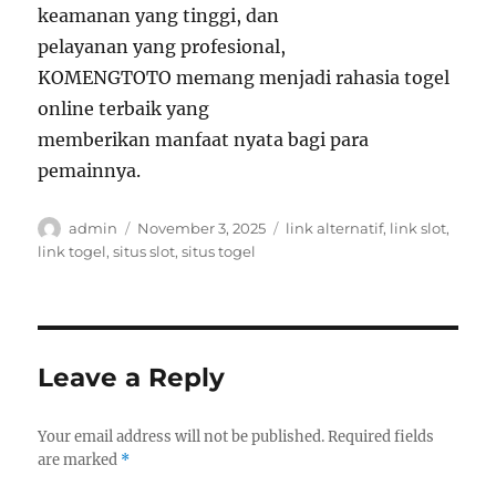
keamanan yang tinggi, dan
pelayanan yang profesional,
KOMENGTOTO memang menjadi rahasia togel
online terbaik yang
memberikan manfaat nyata bagi para
pemainnya.
Author
Posted
Tags
admin
November 3, 2025
link alternatif
,
link slot
,
on
link togel
,
situs slot
,
situs togel
Leave a Reply
Your email address will not be published.
Required fields
are marked
*