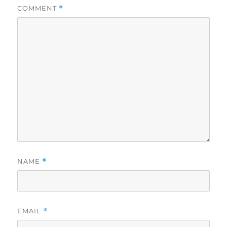
COMMENT
*
NAME
*
EMAIL
*