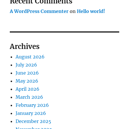
Recent Comments
A WordPress Commenter
on
Hello world!
Archives
August 2026
July 2026
June 2026
May 2026
April 2026
March 2026
February 2026
January 2026
December 2025