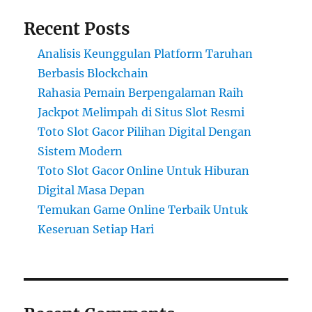
Recent Posts
Analisis Keunggulan Platform Taruhan
Berbasis Blockchain
Rahasia Pemain Berpengalaman Raih
Jackpot Melimpah di Situs Slot Resmi
Toto Slot Gacor Pilihan Digital Dengan
Sistem Modern
Toto Slot Gacor Online Untuk Hiburan
Digital Masa Depan
Temukan Game Online Terbaik Untuk
Keseruan Setiap Hari