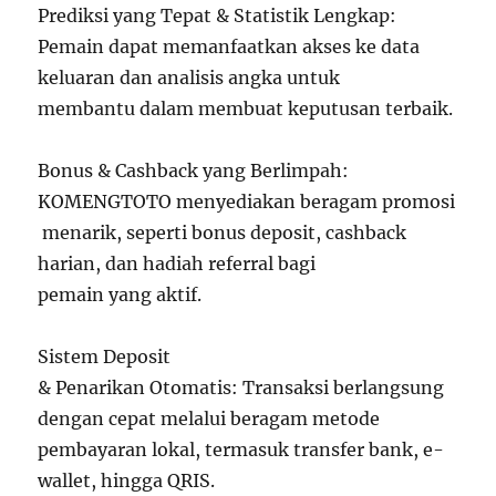
Prediksi yang Tepat & Statistik Lengkap:
Pemain dapat memanfaatkan akses ke data
keluaran dan analisis angka untuk
membantu dalam membuat keputusan terbaik.
Bonus & Cashback yang Berlimpah:
KOMENGTOTO menyediakan beragam promosi
menarik, seperti bonus deposit, cashback
harian, dan hadiah referral bagi
pemain yang aktif.
Sistem Deposit
& Penarikan Otomatis: Transaksi berlangsung
dengan cepat melalui beragam metode
pembayaran lokal, termasuk transfer bank, e-
wallet, hingga QRIS.