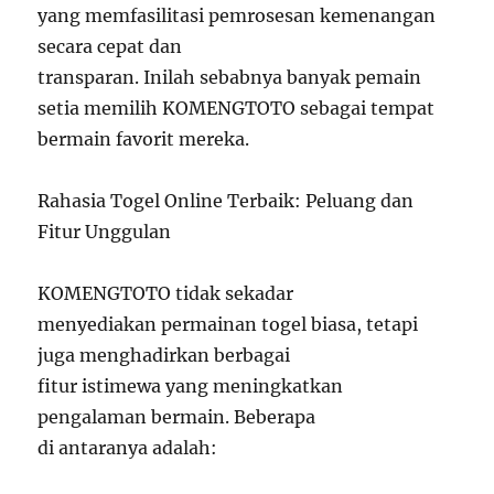
yang memfasilitasi pemrosesan kemenangan
secara cepat dan
transparan. Inilah sebabnya banyak pemain
setia memilih KOMENGTOTO sebagai tempat
bermain favorit mereka.
Rahasia Togel Online Terbaik: Peluang dan
Fitur Unggulan
KOMENGTOTO tidak sekadar
menyediakan permainan togel biasa, tetapi
juga menghadirkan berbagai
fitur istimewa yang meningkatkan
pengalaman bermain. Beberapa
di antaranya adalah: