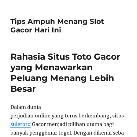
Tips Ampuh Menang Slot
Gacor Hari Ini
Rahasia Situs Toto Gacor
yang Menawarkan
Peluang Menang Lebih
Besar
Dalam dunia
perjudian online yang terus berkembang, situs
suletoto
Gacor menjadi pilihan utama bagi
banyak penggemar togel. Dengan dikenal seba