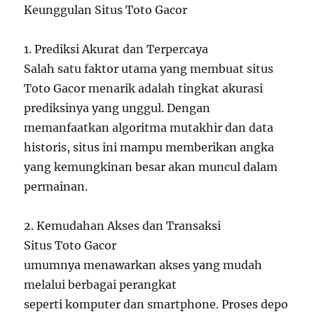
Keunggulan Situs Toto Gacor
1. Prediksi Akurat dan Terpercaya
Salah satu faktor utama yang membuat situs
Toto Gacor menarik adalah tingkat akurasi
prediksinya yang unggul. Dengan
memanfaatkan algoritma mutakhir dan data
historis, situs ini mampu memberikan angka
yang kemungkinan besar akan muncul dalam
permainan.
2. Kemudahan Akses dan Transaksi
Situs Toto Gacor
umumnya menawarkan akses yang mudah
melalui berbagai perangkat
seperti komputer dan smartphone. Proses depo