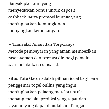
Banyak platform yang
menyediakan bonus untuk deposit,
cashback, serta promosi lainnya yang
meningkatkan kemungkinan
menjangkau kemenangan.
– Transaksi Aman dan Terpercaya
Metode pembayaran yang aman memberikan
rasa nyaman dan percaya diri bagi pemain
saat melakukan transaksi.
Situs Toto Gacor adalah pilihan ideal bagi para
penggemar togel online yang ingin
meningkatkan peluang mereka untuk
menang melalui prediksi yang tepat dan
layanan yang dapat diandalkan. Dengan