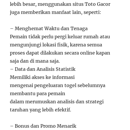
lebih besar, menggunakan situs Toto Gacor
juga memberikan manfaat lain, seperti:
– Menghemat Waktu dan Tenaga
Pemain tidak perlu pergi keluar rumah atau
mengunjungi lokasi fisik, karena semua
proses dapat dilakukan secara online kapan
saja dan di mana saja.
– Data dan Analisis Statistik
Memiliki akses ke informasi
mengenai pengeluaran togel sebelumnya
membantu para pemain
dalam merumuskan analisis dan strategi
taruhan yang lebih efektif.
– Bonus dan Promo Menarik