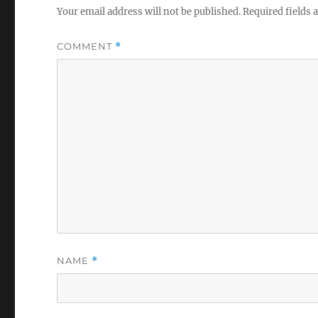
Your email address will not be published.
Required fields
COMMENT
*
NAME
*