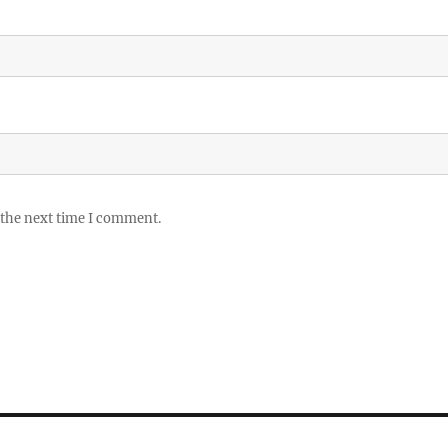
 the next time I comment.