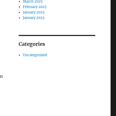
March 2025
February 2025
January 2025
January 2023
Categories
Uncategorized
an