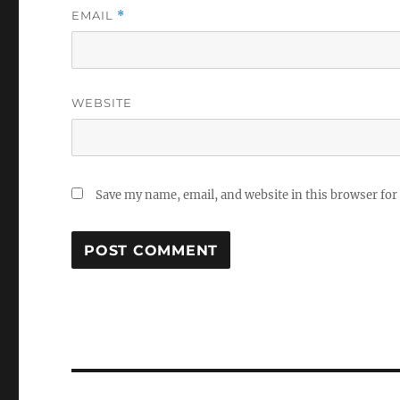
EMAIL
*
WEBSITE
Save my name, email, and website in this browser for
Post