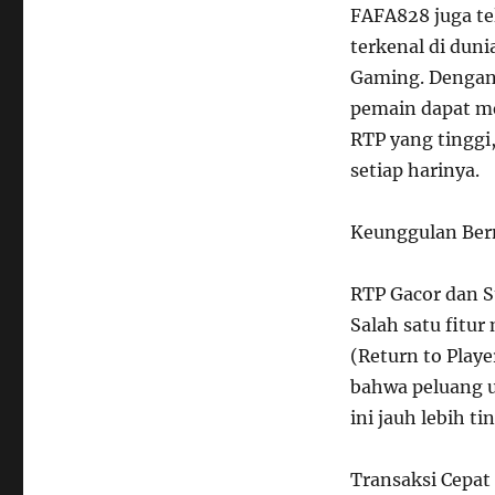
FAFA828 juga te
terkenal di duni
Gaming. Dengan 
pemain dapat me
RTP yang tingg
setiap harinya.
Keunggulan Berm
RTP Gacor dan S
Salah satu fitu
(Return to Player
bahwa peluang 
ini jauh lebih ti
Transaksi Cepa