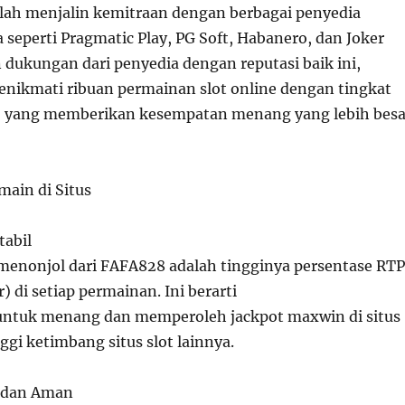
lah menjalin kemitraan dengan berbagai penyedia
a seperti Pragmatic Play, PG Soft, Habanero, dan Joker
dukungan dari penyedia dengan reputasi baik ini,
nikmati ribuan permainan slot online dengan tingkat
i, yang memberikan kesempatan menang yang lebih besa
ain di Situs
tabil
r menonjol dari FAFA828 adalah tingginya persentase RTP
) di setiap permainan. Ini berarti
untuk menang dan memperoleh jackpot maxwin di situs
nggi ketimbang situs slot lainnya.
t dan Aman