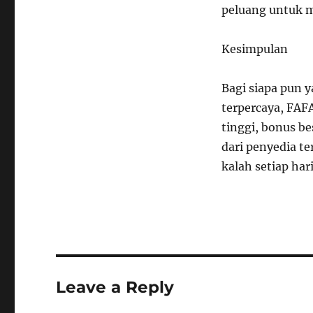
peluang untuk m
Kesimpulan
Bagi siapa pun y
terpercaya, FAF
tinggi, bonus b
dari penyedia te
kalah setiap har
Leave a Reply