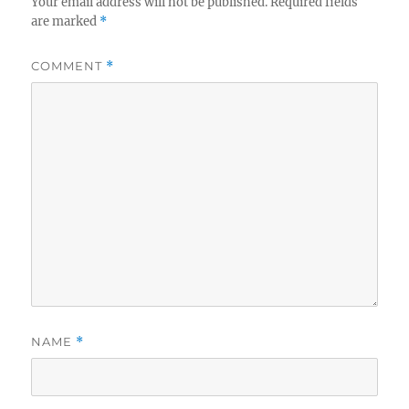
Your email address will not be published.
Required fields
are marked
*
COMMENT
*
NAME
*