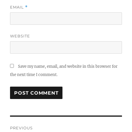
EMAIL
*
WEBSITE
Save my name, email, and website in this browser for
the next time I comment.
Post
PREVIOUS