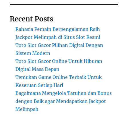
Recent Posts
Rahasia Pemain Berpengalaman Raih
Jackpot Melimpah di Situs Slot Resmi
Toto Slot Gacor Pilihan Digital Dengan
Sistem Modern
Toto Slot Gacor Online Untuk Hiburan
Digital Masa Depan
Temukan Game Online Terbaik Untuk
Keseruan Setiap Hari
Bagaimana Mengelola Taruhan dan Bonus
dengan Baik agar Mendapatkan Jackpot
Melimpah