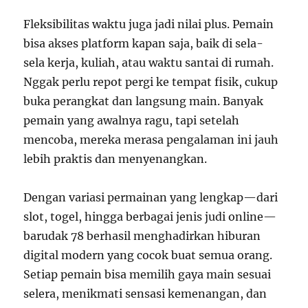
Fleksibilitas waktu juga jadi nilai plus. Pemain
bisa akses platform kapan saja, baik di sela-
sela kerja, kuliah, atau waktu santai di rumah.
Nggak perlu repot pergi ke tempat fisik, cukup
buka perangkat dan langsung main. Banyak
pemain yang awalnya ragu, tapi setelah
mencoba, mereka merasa pengalaman ini jauh
lebih praktis dan menyenangkan.
Dengan variasi permainan yang lengkap—dari
slot, togel, hingga berbagai jenis judi online—
barudak 78 berhasil menghadirkan hiburan
digital modern yang cocok buat semua orang.
Setiap pemain bisa memilih gaya main sesuai
selera, menikmati sensasi kemenangan, dan