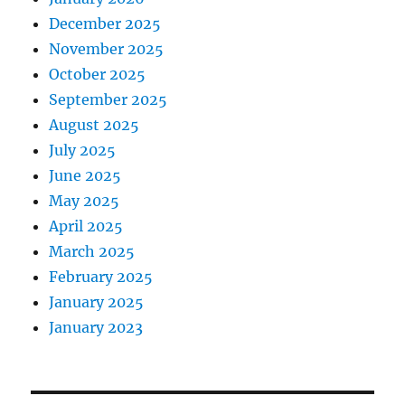
December 2025
November 2025
October 2025
September 2025
August 2025
July 2025
June 2025
May 2025
April 2025
March 2025
February 2025
January 2025
January 2023